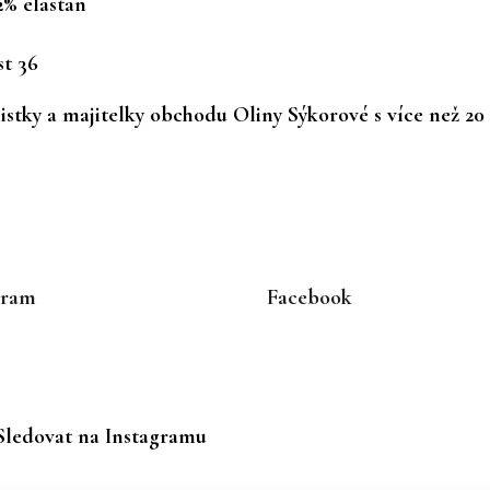
2% elastan
t 36
istky a majitelky obchodu Oliny Sýkorové s více než 20 
gram
Facebook
Sledovat na Instagramu