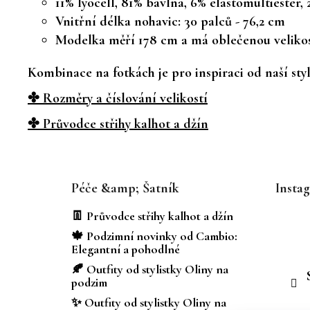
11% lyocell, 81% bavlna, 6% elastomultiester, 
Vnitřní délka nohavic: 30 palců - 76,2 cm
Modelka měří 178 cm a má oblečenou velikos
Kombinace na fotkách je pro inspiraci od naší styl
✤ Rozměry a číslování velikostí
✤ Průvodce střihy kalhot a džín
Z
á
Péče &amp; Šatník
Insta
p
a
👖 Průvodce střihy kalhot a džín
t
🍁 Podzimní novinky od Cambio:
í
Elegantní a pohodlné
🍂 Outfity od stylistky Oliny na
podzim
✨ Outfity od stylistky Oliny na