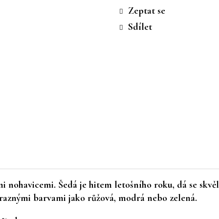
cena:
Zeptat se
Sdílet
i nohavicemi. Šedá je hitem letošního roku, dá se skv
výraznými barvami jako růžová, modrá nebo zelená.