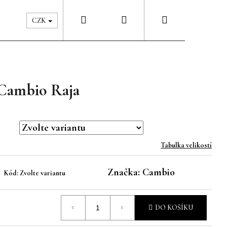
Hledat
Přihlášení
Nákupní
Péče & Šatník
Kontakty
CZK
košík
 Cambio Raja
Tabulka velikostí
Značka:
Cambio
Kód:
Zvolte variantu
DO KOŠÍKU