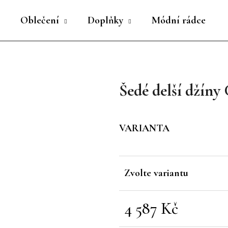
Oblečení
Doplňky
Módní rádce
Co potřebujete najít?
Šedé delší džíny
HLEDAT
VARIANTA
Doporučujeme
Zvolte variantu
4 587 Kč
Měrná