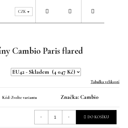
Hledat
Přihlášení
Nákupní
Péče & Šatník
Kontakty
CZK
košík
ny Cambio Paris flared
Tabulka velikostí
Značka:
Cambio
Kód:
Zvolte variantu
DO KOŠÍKU