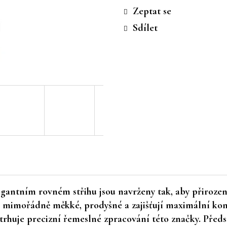
cena:
Zeptat se
Sdílet
gantním rovném střihu jsou navrženy tak, aby přirozen
ou mimořádně měkké, prodyšné a zajišťují maximální ko
rhuje precizní řemeslné zpracování této značky. Předst