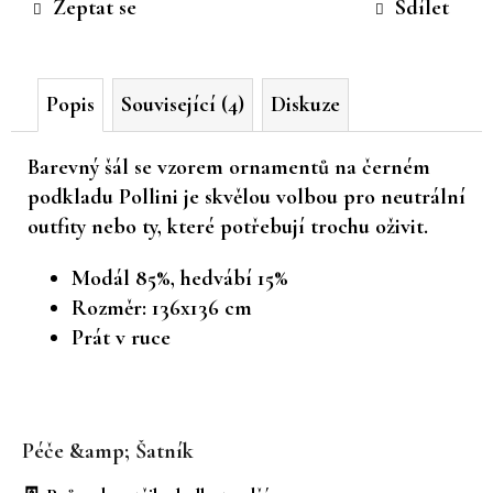
Zeptat se
Sdílet
č
u
j
e
Popis
Související (4)
Diskuze
m
e
Barevný šál se vzorem ornamentů na černém
podkladu Pollini je skvělou volbou pro neutrální
outfity nebo ty, které potřebují trochu oživit.
Modál 85%, hedvábí 15%
Rozměr: 136x136 cm
Prát v ruce
Z
á
Péče &amp; Šatník
p