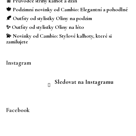
a
👖 Průvodce střihy kalhot a džín
t
🍁 Podzimní novinky od Cambio: Elegantní a pohodlné
í
🍂 Outfity od stylistky Oliny na podzim
✨ Outfity od stylistky Oliny na léto
💫 Novinky od Cambio: Stylové kalhoty, které si
zamilujete
Instagram
Sledovat na Instagramu
Facebook