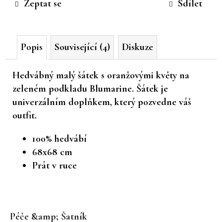
Zeptat se
Sdílet
č
u
j
e
Popis
Související (4)
Diskuze
m
e
Hedvábný malý šátek s oranžovými květy na
zeleném podkladu Blumarine. Šátek je
univerzálním doplňkem, který pozvedne váš
outfit.
100% hedvábí
68x68 cm
Prát v ruce
Z
á
Péče &amp; Šatník