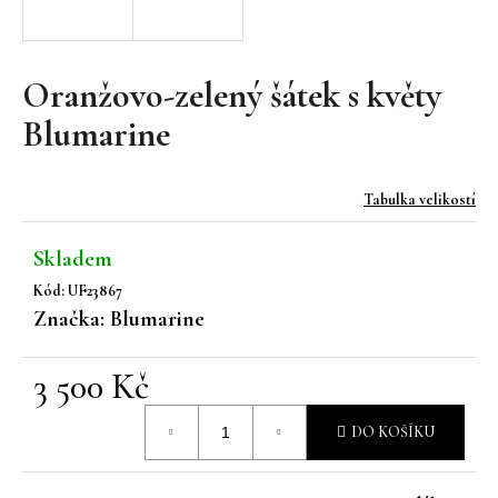
a
j
í
Oranžovo-zelený šátek s květy
t
Blumarine
?
Tabulka velikostí
Skladem
HLEDAT
Kód:
UF23867
Značka:
Blumarine
D
3 500 Kč
o
Měrná
p
DO KOŠÍKU
o
cena:
r
u