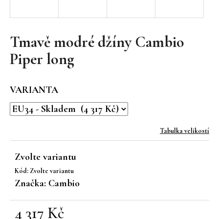
a
j
í
Tmavě modré džíny Cambio
t
Piper long
?
VARIANTA
HLEDAT
Tabulka velikostí
Zvolte variantu
D
Kód:
Zvolte variantu
o
Značka:
Cambio
p
o
r
4 317 Kč
u