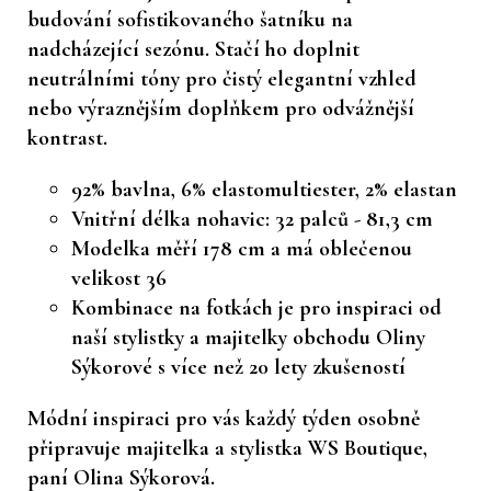
budování sofistikovaného šatníku na
nadcházející sezónu. Stačí ho doplnit
neutrálními tóny pro čistý elegantní vzhled
nebo výraznějším doplňkem pro odvážnější
kontrast.
92% bavlna, 6% elastomultiester, 2% elastan
Vnitřní délka nohavic: 32 palců - 81,3 cm
Modelka měří 178 cm a má oblečenou
velikost 36
Kombinace na fotkách je pro inspiraci od
naší stylistky a majitelky obchodu Oliny
Sýkorové s více než 20 lety zkušeností
Módní inspiraci pro vás každý týden osobně
připravuje majitelka a stylistka WS Boutique,
paní Olina Sýkorová.