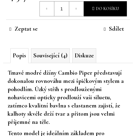
Měrná
č
DO KOŠÍKU
u
cena:
j
e
Zeptat se
Sdílet
m
e
Popis
Související (4)
Diskuze
Tmavě modré džíny Cambio Piper představují
dokonalou rovnováhu mezi špičkovým stylem a
pohodlím. Úzký střih s prodlouženými
nohavicemi opticky prodlouží vaši siluetu,
zatímco kvalitní bavlna s elastanem zajistí, že
kalhoty skvěle drží tvar a přitom jsou velmi
příjemné na těle.
Tento model je ideálním základem pro