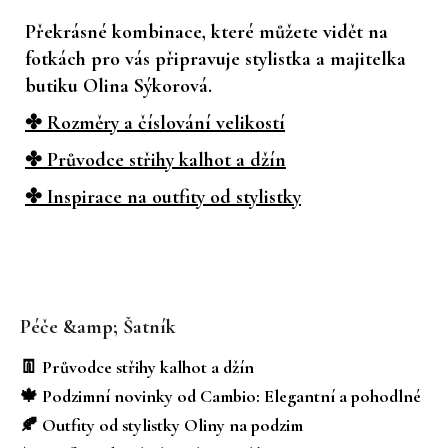
Překrásné kombinace, které můžete vidět na
fotkách pro vás připravuje stylistka a majitelka
butiku Olina Sýkorová.
✤ Rozměry a číslování velikostí
✤ Průvodce střihy kalhot a džín
✤ Inspirace na outfity od stylistky
Z
á
Péče &amp; Šatník
p
a
👖 Průvodce střihy kalhot a džín
t
🍁 Podzimní novinky od Cambio: Elegantní a pohodlné
í
🍂 Outfity od stylistky Oliny na podzim