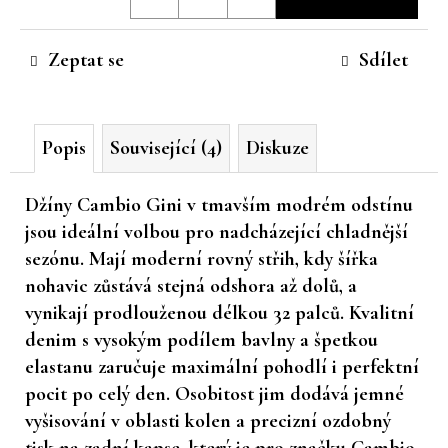
cena:
č
u
Zeptat se
Sdílet
j
e
m
e
Popis
Související (4)
Diskuze
Džíny Cambio Gini v tmavším modrém odstínu
jsou ideální volbou pro nadcházející chladnější
sezónu. Mají moderní rovný střih, kdy šířka
nohavic zůstává stejná odshora až dolů, a
vynikají prodlouženou délkou 32 palců. Kvalitní
denim s vysokým podílem bavlny a špetkou
elastanu zaručuje maximální pohodlí i perfektní
pocit po celý den. Osobitost jim dodává jemné
vyšisování v oblasti kolen a precizní ozdobný
tisk na zadní kapse, který je pro značku Cambio