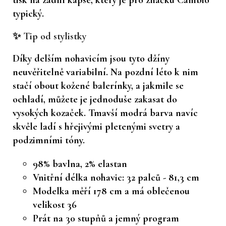
typický.
✨ Tip od stylistky
Díky delším nohavicím jsou tyto džíny
neuvěřitelně variabilní. Na pozdní léto k nim
stačí obout kožené balerínky, a jakmile se
ochladí, můžete je jednoduše zakasat do
vysokých kozaček. Tmavší modrá barva navíc
skvěle ladí s hřejivými pletenými svetry a
podzimními tóny.
98% bavlna, 2% elastan
Vnitřní délka nohavic: 32 palců - 81,3 cm
Modelka měří 178 cm a má oblečenou
velikost 36
Prát na 30 stupňů a jemný program