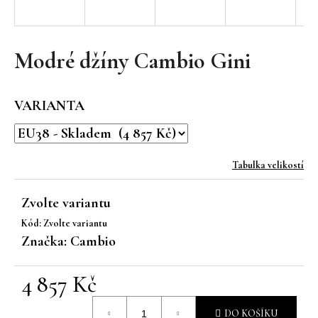
a
j
í
Modré džíny Cambio Gini
t
?
VARIANTA
Tabulka velikostí
HLEDAT
Zvolte variantu
Kód:
Zvolte variantu
D
Značka:
Cambio
o
p
4 857 Kč
o
r
Měrná
u
DO KOŠÍKU