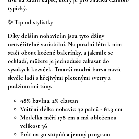
typický.
✨ Tip od stylistky
Díky delším nohavicím jsou tyto džíny
neuvěřitelně variabilní. Na pozdní léto k nim
stačí obout kožené balerínky, a jakmile se
ochladí, můžete je jednoduše zakasat do
vysokých kozaček. Tmavší modrá barva navíc
skvěle ladí s hřejivými pletenými svetry a
podzimními tóny.
98% bavlna, 2% elastan
Vnitřní délka nohavic: 32 palců - 81,3 cm
Modelka měří 178 cm a má oblečenou
velikost 36
Prát na 30 stupňů a jemný program