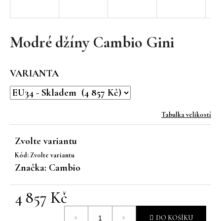
a
j
í
Modré džíny Cambio Gini
t
?
VARIANTA
Tabulka velikostí
HLEDAT
Zvolte variantu
Kód:
Zvolte variantu
D
Značka:
Cambio
o
p
4 857 Kč
o
r
Měrná
u
DO KOŠÍKU