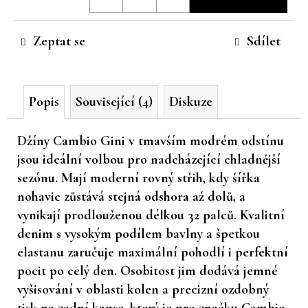
cena:
č
u
Zeptat se
Sdílet
j
e
m
e
Popis
Související (4)
Diskuze
Džíny Cambio Gini v tmavším modrém odstínu
jsou ideální volbou pro nadcházející chladnější
sezónu. Mají moderní rovný střih, kdy šířka
nohavic zůstává stejná odshora až dolů, a
vynikají prodlouženou délkou 32 palců. Kvalitní
denim s vysokým podílem bavlny a špetkou
elastanu zaručuje maximální pohodlí i perfektní
pocit po celý den. Osobitost jim dodává jemné
vyšisování v oblasti kolen a precizní ozdobný
tisk na zadní kapse, který je pro značku Cambio