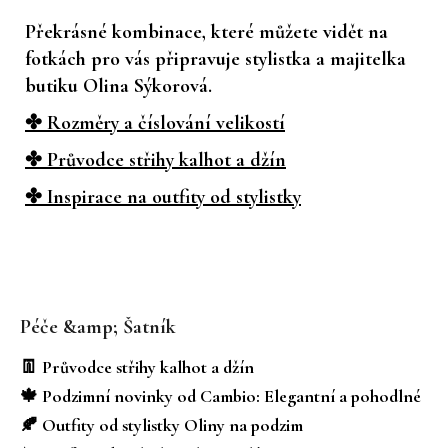
Překrásné kombinace, které můžete vidět na
fotkách pro vás připravuje stylistka a majitelka
butiku Olina Sýkorová.
✤ Rozměry a číslování velikostí
✤ Průvodce střihy kalhot a džín
✤ Inspirace na outfity od stylistky
Z
á
Péče &amp; Šatník
p
a
👖 Průvodce střihy kalhot a džín
t
🍁 Podzimní novinky od Cambio: Elegantní a pohodlné
í
🍂 Outfity od stylistky Oliny na podzim