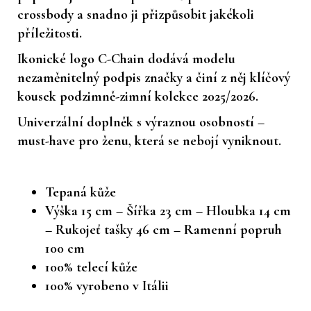
crossbody a snadno ji přizpůsobit jakékoli
příležitosti.
Ikonické logo C-Chain dodává modelu
nezaměnitelný podpis značky a činí z něj klíčový
kousek podzimně-zimní kolekce 2025/2026.
Univerzální doplněk s výraznou osobností –
must-have pro ženu, která se nebojí vyniknout.
Tepaná kůže
Výška 15 cm – Šířka 23 cm – Hloubka 14 cm
– Rukojeť tašky 46 cm – Ramenní popruh
100 cm
100% telecí kůže
100% vyrobeno v Itálii