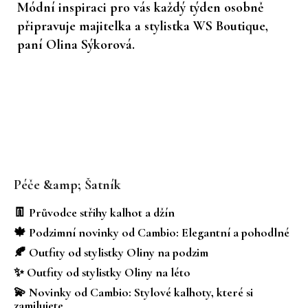
Módní inspiraci pro vás každý týden osobně
připravuje majitelka a stylistka WS Boutique,
paní Olina Sýkorová.
Z
á
Péče &amp; Šatník
p
a
👖 Průvodce střihy kalhot a džín
t
🍁 Podzimní novinky od Cambio: Elegantní a pohodlné
í
🍂 Outfity od stylistky Oliny na podzim
✨ Outfity od stylistky Oliny na léto
💫 Novinky od Cambio: Stylové kalhoty, které si
zamilujete