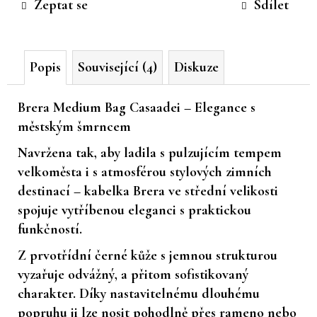
Zeptat se
Sdílet
č
u
j
e
Popis
Související (4)
Diskuze
m
e
Brera Medium Bag Casaadei – Elegance s
městským šmrncem
Navržena tak, aby ladila s pulzujícím tempem
velkoměsta i s atmosférou stylových zimních
destinací – kabelka Brera ve střední velikosti
spojuje vytříbenou eleganci s praktickou
funkčností.
Z prvotřídní černé kůže s jemnou strukturou
vyzařuje odvážný, a přitom sofistikovaný
charakter. Díky nastavitelnému dlouhému
popruhu ji lze nosit pohodlně přes rameno nebo