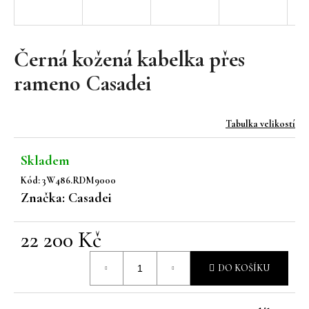
a
j
í
Černá kožená kabelka přes
t
rameno Casadei
?
Tabulka velikostí
Skladem
HLEDAT
Kód:
3W486.RDM9000
Značka:
Casadei
D
22 200 Kč
o
Měrná
p
DO KOŠÍKU
o
cena:
r
u