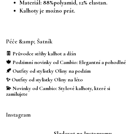
Materiál: 88%polyamid, 12% elastan.
Kalhoty je možno prát.
Z
á
Péče &amp; Šatník
p
a
👖 Průvodce střihy kalhot a džín
t
🍁 Podzimní novinky od Cambio: Elegantní a pohodlné
í
🍂 Outfity od stylistky Oliny na podzim
✨ Outfity od stylistky Oliny na léto
💫 Novinky od Cambio: Stylové kalhoty, které si
zamilujete
Instagram
Sledovat na Instagramu