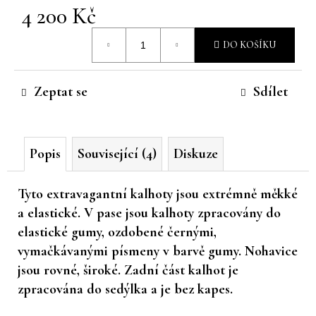
4 200 Kč
č
u
Měrná
j
DO KOŠÍKU
cena:
e
m
e
Zeptat se
Sdílet
Popis
Související (4)
Diskuze
Tyto extravagantní kalhoty jsou extrémně měkké
a elastické. V pase jsou kalhoty zpracovány do
elastické gumy, ozdobené černými,
vymačkávanými písmeny v barvě gumy. Nohavice
jsou rovné, široké. Zadní část kalhot je
zpracována do sedýlka a je bez kapes.