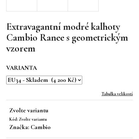
a
j
í
Extravagantní modré kalhoty
t
Cambio Ranee s geometrickým
?
vzorem
VARIANTA
HLEDAT
Tabulka velikostí
D
o
Zvolte variantu
p
Kód:
Zvolte variantu
o
Značka:
Cambio
r
u