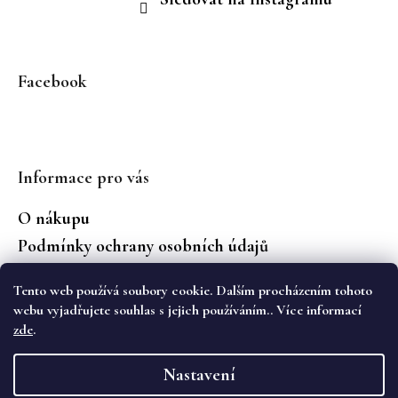
Facebook
Informace pro vás
O nákupu
Podmínky ochrany osobních údajů
Jaké značky prodáváme?
Tento web používá soubory cookie. Dalším procházením tohoto
Vrácení zboží
webu vyjadřujete souhlas s jejich používáním.. Více informací
zde
.
Vytvořil Shoptet
Nastavení