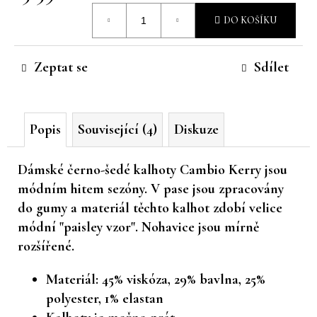
Měrná
č
DO KOŠÍKU
u
cena:
j
e
Zeptat se
Sdílet
m
e
Popis
Související (4)
Diskuze
Dámské černo-šedé kalhoty Cambio Kerry jsou
módním hitem sezóny. V pase jsou zpracovány
do gumy a materiál těchto kalhot zdobí velice
módní "paisley vzor". Nohavice jsou mírně
rozšířené.
Materiál: 45% viskóza, 29% bavlna, 25%
polyester, 1% elastan