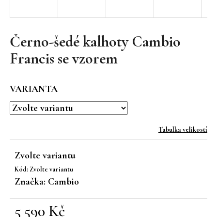
a
j
í
Černo-šedé kalhoty Cambio
t
Francis se vzorem
?
VARIANTA
HLEDAT
Tabulka velikostí
Zvolte variantu
D
Kód:
Zvolte variantu
o
Značka:
Cambio
p
o
r
5 590 Kč
u