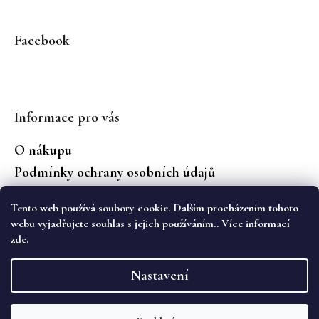
Facebook
Informace pro vás
O nákupu
Podmínky ochrany osobních údajů
Jaké značky prodáváme?
Tento web používá soubory cookie. Dalším procházením tohoto
Vrácení zboží
webu vyjadřujete souhlas s jejich používáním.. Více informací
zde
.
Vytvořil Shoptet
Nastavení
Copyright 2026
WS Boutique
. Všechna práva
vyhrazena.