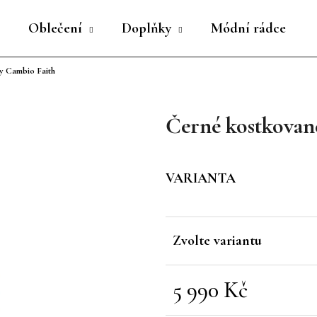
Oblečení
Doplňky
Módní rádce
y Cambio Faith
Co potřebujete najít?
Černé kostkovan
HLEDAT
VARIANTA
Doporučujeme
Zvolte variantu
5 990 Kč
Měrná