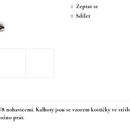
cena:
Zeptat se
Sdílet
8 nohavicemi. Kalhoty jsou se vzorem kostičky ve stří
možno prát.