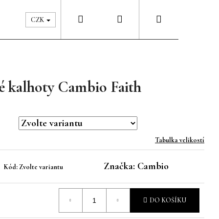
Hledat
Přihlášení
Nákupní
Péče & Šatník
Kontakty
CZK
košík
é kalhoty Cambio Faith
Tabulka velikostí
Značka:
Cambio
Kód:
Zvolte variantu
DO KOŠÍKU