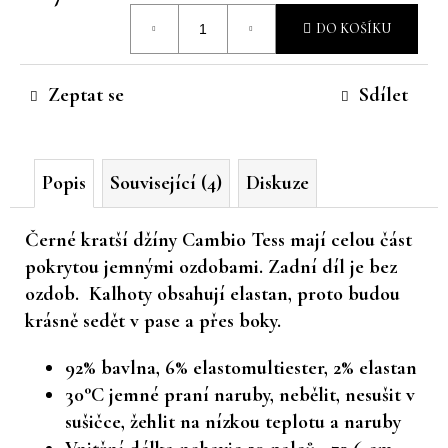
Měrná
č
DO KOŠÍKU
u
cena:
j
e
Zeptat se
Sdílet
m
e
Popis
Související (4)
Diskuze
Černé kratší džíny Cambio Tess mají celou část
pokrytou jemnými ozdobami. Zadní díl je bez
ozdob. Kalhoty obsahují elastan, proto budou
krásně sedět v pase a přes boky.
92% bavlna, 6% elastomultiester, 2% elastan
30°C jemné praní naruby, nebělit, nesušit v
sušičce, žehlit na nízkou teplotu a naruby