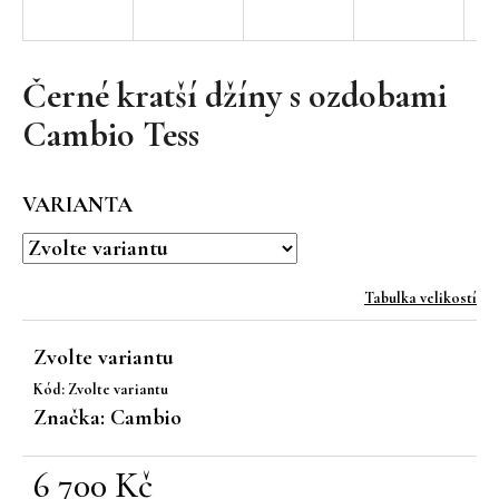
a
j
í
Černé kratší džíny s ozdobami
t
Cambio Tess
?
VARIANTA
HLEDAT
Tabulka velikostí
Zvolte variantu
D
Kód:
Zvolte variantu
o
Značka:
Cambio
p
o
r
6 700 Kč
u