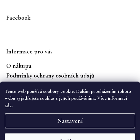
Facebook
Informace pro vás
O nákupu
Podmínky ochrany osobních údajů
Jaké značky prodáváme?
Tento web používá soubory cookie. Dalším procházením tohoto
Vrácení zboží
webu vyjadřujete souhlas s jejich používáním.. Více informací
zde
.
Vytvořil Shoptet
Nastavení
Copyright 2026
WS Boutique
. Všechna práva
vyhrazena.