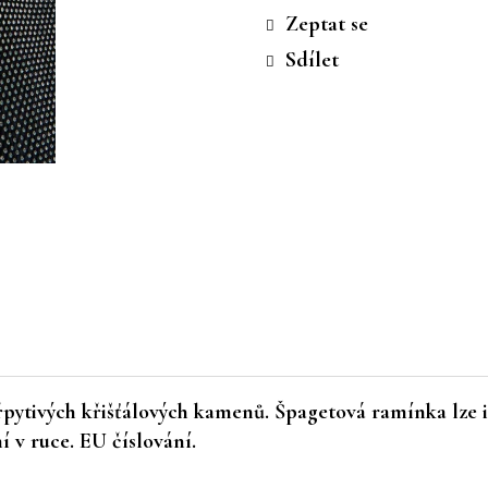
cena:
Zeptat se
Sdílet
řpytivých křišťálových kamenů. Špagetová ramínka lze i
í v ruce. EU číslování.