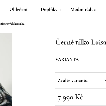
Oblečení
Doplňky
Módní rádce
z třpytivých kamínků
Co potřebujete najít?
Černé tílko Luis
HLEDAT
VARIANTA
Doporučujeme
Zvolte variantu
7 990 Kč
Měrná