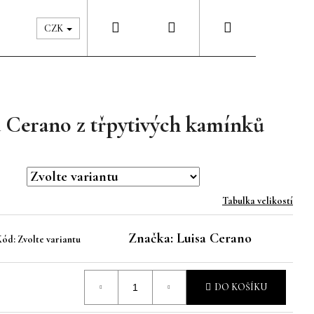
Hledat
Přihlášení
Nákupní
Péče & Šatník
Kontakty
CZK
košík
a Cerano z třpytivých kamínků
Tabulka velikostí
Značka:
Luisa Cerano
Kód:
Zvolte variantu
DO KOŠÍKU