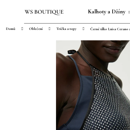
K
Přejít
o
na
Kalhoty a Džíny
Zpět
Zpět
š
obsah
do
do
í
Domů
Oblečení
Trička a topy
Černé tílko Luisa Cerano 
obchodu
obchodu
k