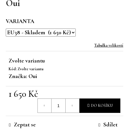
Oui
a
j
VARIANTA
í
t
?
Tabulka velikostí
Zvolte variantu
Kód:
Zvolte variantu
HLEDAT
Značka:
Oui
1 650 Kč
D
Měrná
o
DO KOŠÍKU
p
cena:
o
r
Zeptat se
Sdílet
u