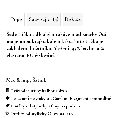
č
u
j
Popis
Související (4)
Diskuze
e
m
e
Šedé tričko s dlouhým rukávem od značky Oui
má jemnou krajku kolem krku. Toto tričko je
základem do šatníku. Složení: 95% bavlna a %
elastanu. EU číslování.
Z
á
Péče &amp; Šatník
p
a
👖 Průvodce střihy kalhot a džín
t
🍁 Podzimní novinky od Cambio: Elegantní a pohodlné
í
🍂 Outfity od stylistky Oliny na podzim
✨ Outfity od stylistky Oliny na léto