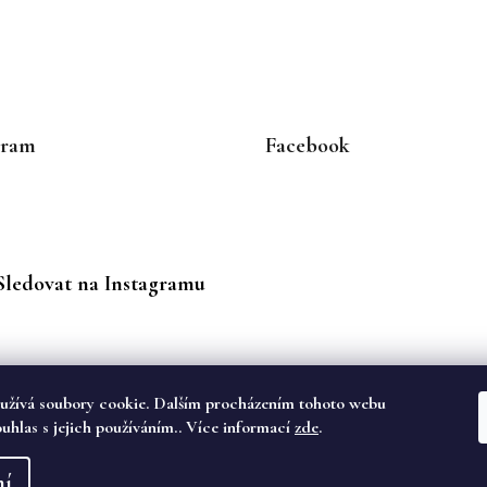
gram
Facebook
Sledovat na Instagramu
užívá soubory cookie. Dalším procházením tohoto webu
ouhlas s jejich používáním.. Více informací
zde
.
va vyhrazena.
ní
dě