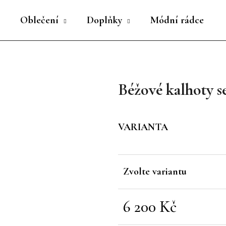
Oblečení
Doplňky
Módní rádce
Co potřebujete najít?
Béžové kalhoty 
HLEDAT
VARIANTA
Doporučujeme
Zvolte variantu
6 200 Kč
Měrná