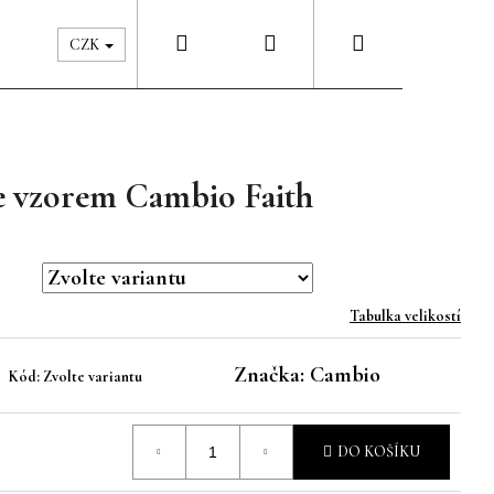
Hledat
Přihlášení
Nákupní
Péče & Šatník
Kontakty
CZK
košík
se vzorem Cambio Faith
Tabulka velikostí
Značka:
Cambio
Kód:
Zvolte variantu
DO KOŠÍKU