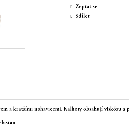
cena:
Zeptat se
Sdílet
m a kratšími nohavicemi. Kalhoty obsahují viskózu a 
elastan