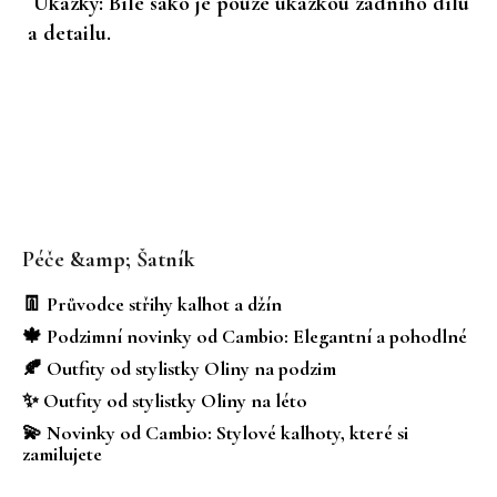
Ukázky: Bílé sako je pouze ukázkou zadního dílu
a detailu.
Z
á
Péče &amp; Šatník
p
a
👖 Průvodce střihy kalhot a džín
t
🍁 Podzimní novinky od Cambio: Elegantní a pohodlné
í
🍂 Outfity od stylistky Oliny na podzim
✨ Outfity od stylistky Oliny na léto
💫 Novinky od Cambio: Stylové kalhoty, které si
zamilujete