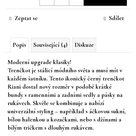
cena:
č
u
Zeptat se
Sdílet
j
e
m
e
Popis
Související (4)
Diskuze
Moderní upgrade klasiky!
Trenčkot je stálicí módního světa a musí mít v
každém šatníku. Tento ikonický černý trenčkot
Riani dostal nový rozměr v podobě krátké
bundy s ramenními a zadními sedly a pásky na
rukávech. Skvěle se kombinuje a nabízí
univerzální styling – například s áčkovou sukní,
bílou halenkou a kozačkami, nebo s džínami a
bílým tričkem s dlouhým rukávem.