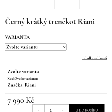
a
j
í
Černý krátký trenčkot Riani
t
?
VARIANTA
Tabulka velikostí
HLEDAT
Zvolte variantu
Kód:
Zvolte variantu
D
Značka:
Riani
o
p
7 990 Kč
o
r
Měrná
u
DO KOŠÍKU