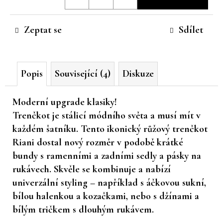
cena:
č
u
Zeptat se
Sdílet
j
e
m
e
Popis
Související (4)
Diskuze
Moderní upgrade klasiky!
Trenčkot je stálicí módního světa a musí mít v
každém šatníku. Tento ikonický růžový trenčkot
Riani dostal nový rozměr v podobě krátké
bundy s ramenními a zadními sedly a pásky na
rukávech. Skvěle se kombinuje a nabízí
univerzální styling – například s áčkovou sukní,
bílou halenkou a kozačkami, nebo s džínami a
bílým tričkem s dlouhým rukávem.