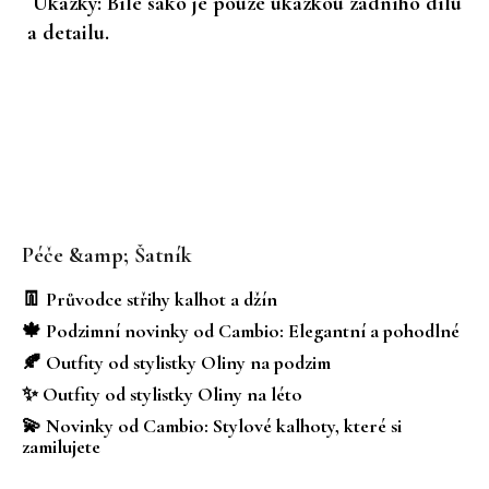
Ukázky: Bílé sako je pouze ukázkou zadního dílu
a detailu.
Z
á
Péče &amp; Šatník
p
a
👖 Průvodce střihy kalhot a džín
t
🍁 Podzimní novinky od Cambio: Elegantní a pohodlné
í
🍂 Outfity od stylistky Oliny na podzim
✨ Outfity od stylistky Oliny na léto
💫 Novinky od Cambio: Stylové kalhoty, které si
zamilujete