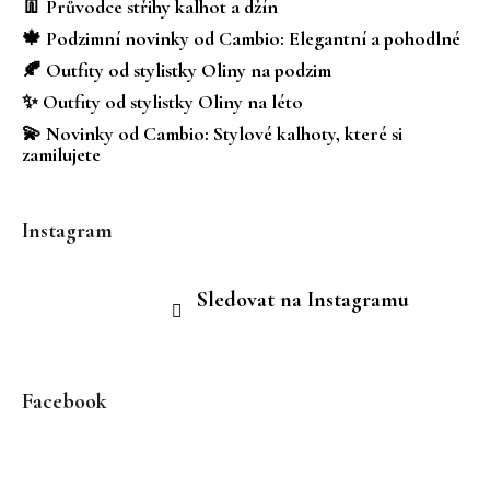
a
👖 Průvodce střihy kalhot a džín
t
🍁 Podzimní novinky od Cambio: Elegantní a pohodlné
í
🍂 Outfity od stylistky Oliny na podzim
✨ Outfity od stylistky Oliny na léto
💫 Novinky od Cambio: Stylové kalhoty, které si
zamilujete
Instagram
Sledovat na Instagramu
Facebook