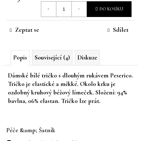
Měrná
č
DO KOŠÍKU
u
cena:
j
e
Zeptat se
Sdílet
m
e
Popis
Související (4)
Diskuze
Dámské bílé tričko s dlouhým rukávem Peserico.
Tričko je elastické a měkké. Okolo krku je
ozdobný kruhový béžový límeček. Složení: 94%
bavlna, 06% elastan. Tričko lze prát.
Z
á
Péče &amp; Šatník
p