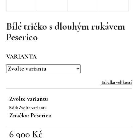
a
j
í
Bílé tričko s dlouhým rukávem
t
Peserico
?
VARIANTA
HLEDAT
Tabulka velikostí
Zvolte variantu
D
Kód:
Zvolte variantu
o
Značka:
Peserico
p
o
r
6 900 Kč
u