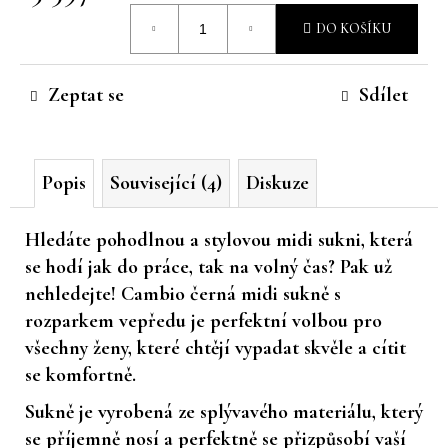
Měrná
č
DO KOŠÍKU
u
cena:
j
e
Zeptat se
Sdílet
m
e
Popis
Související (4)
Diskuze
Hledáte pohodlnou a stylovou midi sukni, která
se hodí jak do práce, tak na volný čas? Pak už
nehledejte! Cambio černá midi sukně s
rozparkem vepředu je perfektní volbou pro
všechny ženy, které chtějí vypadat skvěle a cítit
se komfortně.
Sukně je vyrobená ze splývavého materiálu, který
se příjemně nosí a perfektně se přizpůsobí vaší