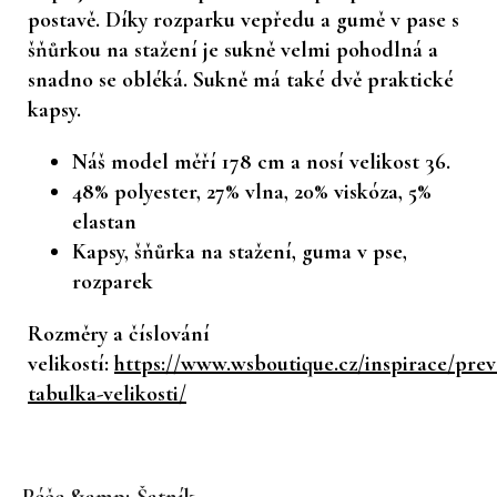
postavě. Díky rozparku vepředu a gumě v pase s
šňůrkou na stažení je sukně velmi pohodlná a
snadno se obléká. Sukně má také dvě praktické
kapsy.
Náš model měří 178 cm a nosí velikost 36.
48% polyester, 27% vlna, 20% viskóza, 5%
elastan
Kapsy, šňůrka na stažení, guma v pse,
rozparek
Rozměry a číslování
velikostí:
https://www.wsboutique.cz/inspirace/prev
tabulka-velikosti/
Z
á
Péče &amp; Šatník