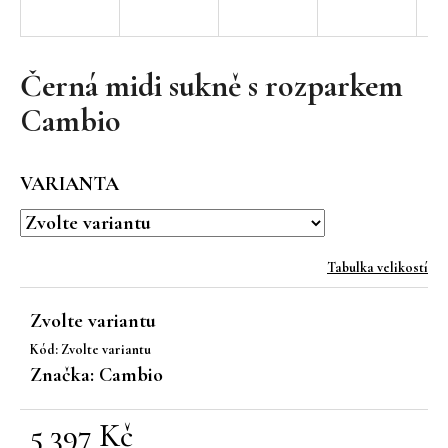
a
j
í
Černá midi sukně s rozparkem
t
Cambio
?
VARIANTA
HLEDAT
Tabulka velikostí
Zvolte variantu
D
Kód:
Zvolte variantu
o
Značka:
Cambio
p
o
r
5 397 Kč
u