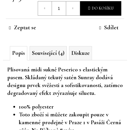
Měrná
č
DO KOŠÍKU
u
cena:
j
e
Zeptat se
Sdílet
m
e
Popis
Související (4)
Diskuze
Plisovaná midi sukně Peserico s elastickým
pasem. Skládaný tekutý satén Sunray dodává
designu prvek svěžesti a sofistikovanosti, zatímco
degradovaný efekt zvýrazňuje siluetu.
100% polyester
Toto zboží si můžete zakoupit pouze v
kamenné prodejně v Praze 1 v Pasáži Černá