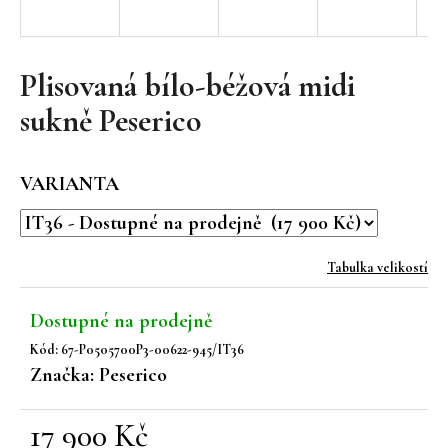
a
j
í
Plisovaná bílo-béžová midi
t
sukně Peserico
?
VARIANTA
HLEDAT
Tabulka velikostí
Dostupné na prodejně
D
Kód:
67-P0505700P3-00622-945/IT36
o
Značka:
Peserico
p
o
r
17 900 Kč
u