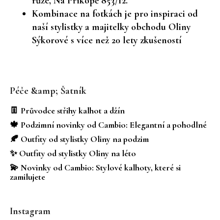
růže, Na Příkopě 853/12.
Kombinace na fotkách je pro inspiraci od
naší stylistky a majitelky obchodu Oliny
Sýkorové s více než 20 lety zkušeností
Z
á
Péče &amp; Šatník
p
a
👖 Průvodce střihy kalhot a džín
t
🍁 Podzimní novinky od Cambio: Elegantní a pohodlné
í
🍂 Outfity od stylistky Oliny na podzim
✨ Outfity od stylistky Oliny na léto
💫 Novinky od Cambio: Stylové kalhoty, které si
zamilujete
Instagram