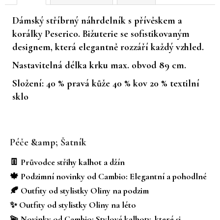
č
u
Dámský stříbrný náhrdelník s přívěskem a
j
korálky Peserico. Bižuterie se sofistikovaným
e
designem, která elegantně rozzáří každý vzhled.
m
e
Nastavitelná délka krku max. obvod 89 cm.
Složení: 40 % pravá kůže 40 % kov 20 % textilní
sklo
Z
á
Péče &amp; Šatník
p
a
👖 Průvodce střihy kalhot a džín
t
🍁 Podzimní novinky od Cambio: Elegantní a pohodlné
í
🍂 Outfity od stylistky Oliny na podzim
✨ Outfity od stylistky Oliny na léto
💫 Novinky od Cambio: Stylové kalhoty, které si