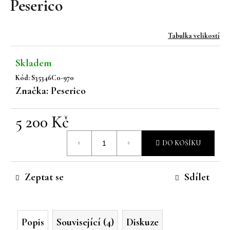
Peserico
a
j
Tabulka velikostí
í
t
Skladem
?
Kód:
S35346C0-970
Značka:
Peserico
5 200 Kč
HLEDAT
Měrná
DO KOŠÍKU
cena:
D
Zeptat se
Sdílet
o
p
o
r
Popis
Související (4)
Diskuze
u