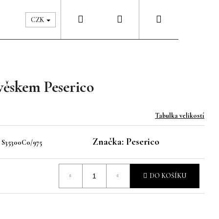
Hledat
Přihlášení
Nákupní
Péče & Šatník
Kontakty
CZK
košík
věskem Peserico
Tabulka velikostí
Značka:
Peserico
:
S35300C0/975
DO KOŠÍKU