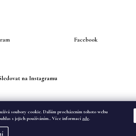
gram
Facebook
Sledovat na Instagramu
užívá soubory cookie. Dalším procházením tohoto webu
ouhlas s jejich používáním.. Více informací
zde
.
va vyhrazena.
ní
dě