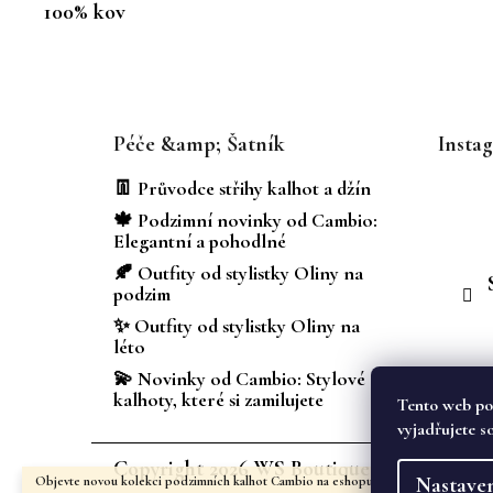
100% kov
Z
á
Péče &amp; Šatník
Insta
p
a
👖 Průvodce střihy kalhot a džín
t
🍁 Podzimní novinky od Cambio:
í
Elegantní a pohodlné
🍂 Outfity od stylistky Oliny na
podzim
✨ Outfity od stylistky Oliny na
léto
💫 Novinky od Cambio: Stylové
kalhoty, které si zamilujete
Tento web po
vyjadřujete s
Copyright 2026
WS Boutique
. Všechna prá
Nastave
Objevte novou kolekci podzimních kalhot Cambio na eshopu i v kamenném obcho