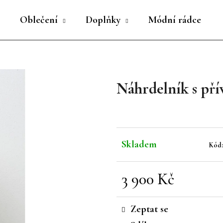
Oblečení
Doplňky
Módní rádce
Co potřebujete najít?
Náhrdelník s pří
HLEDAT
Doporučujeme
Skladem
Kód
3 900 Kč
Měrná
cena:
Zeptat se