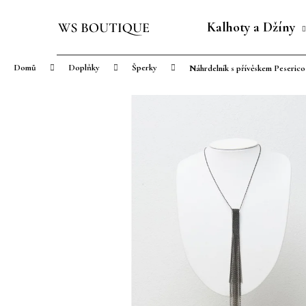
K
Přejít
o
na
Kalhoty a Džíny
Zpět
Zpět
š
obsah
do
do
í
Domů
Doplňky
Šperky
Náhrdelník s přívěskem Peserico
obchodu
obchodu
k