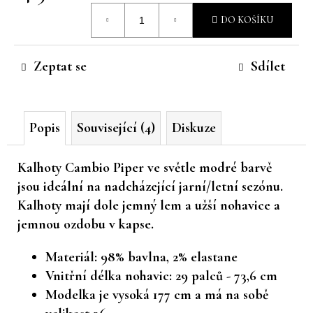
Měrná
č
DO KOŠÍKU
u
cena:
j
e
Zeptat se
Sdílet
m
e
Popis
Související (4)
Diskuze
Kalhoty Cambio Piper ve světle modré barvě
jsou ideální na nadcházející jarní/letní sezónu.
Kalhoty mají dole jemný lem a užší nohavice a
jemnou ozdobu v kapse.
Materiál: 98
% bavlna, 2% elastane
Vnitřní délka nohavic: 29 palců - 73,6 cm
Modelka je vysoká 177 cm a má na sobě