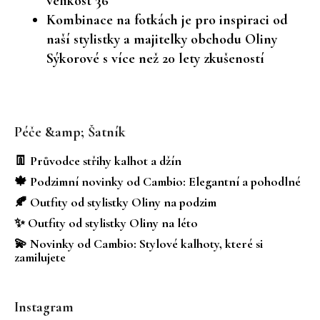
velikost 36
Kombinace na fotkách je pro inspiraci od
naší stylistky a majitelky obchodu Oliny
Sýkorové s více než 20 lety zkušeností
Z
á
Péče &amp; Šatník
p
a
👖 Průvodce střihy kalhot a džín
t
🍁 Podzimní novinky od Cambio: Elegantní a pohodlné
í
🍂 Outfity od stylistky Oliny na podzim
✨ Outfity od stylistky Oliny na léto
💫 Novinky od Cambio: Stylové kalhoty, které si
zamilujete
Instagram