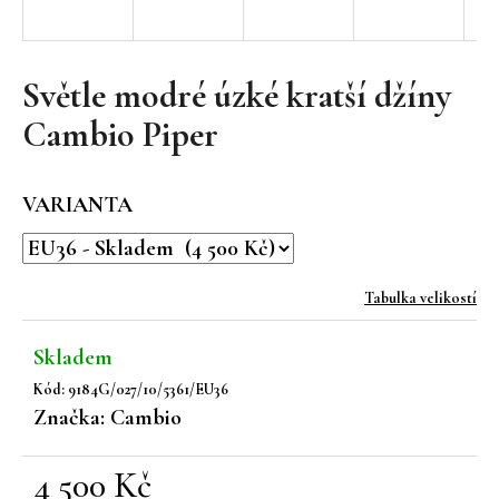
a
j
í
Světle modré úzké kratší džíny
t
Cambio Piper
?
VARIANTA
HLEDAT
Tabulka velikostí
Skladem
D
Kód:
9184G/027/10/5361/EU36
o
Značka:
Cambio
p
o
r
4 500 Kč
u