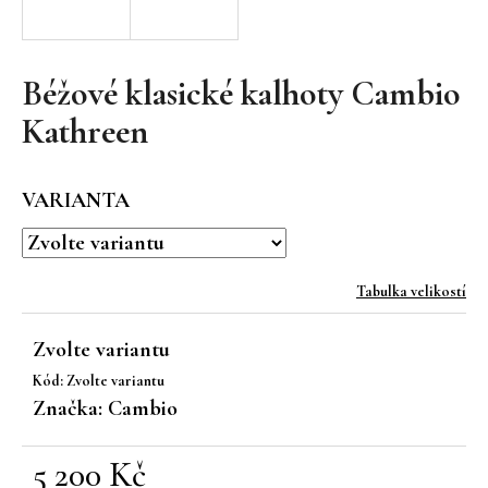
a
j
í
Béžové klasické kalhoty Cambio
t
Kathreen
?
VARIANTA
HLEDAT
Tabulka velikostí
Zvolte variantu
D
Kód:
Zvolte variantu
o
Značka:
Cambio
p
o
r
5 200 Kč
u