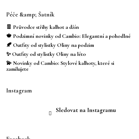
Z
á
Péče &amp; Šatník
p
a
👖 Průvodce střihy kalhot a džín
t
🍁 Podzimní novinky od Cambio: Elegantní a pohodlné
í
🍂 Outfity od stylistky Oliny na podzim
✨ Outfity od stylistky Oliny na léto
💫 Novinky od Cambio: Stylové kalhoty, které si
zamilujete
Instagram
Sledovat na Instagramu
Facebook