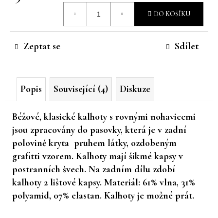
Měrná
č
DO KOŠÍKU
u
cena:
j
e
Zeptat se
Sdílet
m
e
Popis
Související (4)
Diskuze
Béžové, klasické kalhoty s rovnými nohavicemi
jsou zpracovány do pasovky, která je v zadní
polovině kryta pruhem látky, ozdobeným
grafitti vzorem. Kalhoty mají šikmé kapsy v
postranních švech. Na zadním dílu zdobí
kalhoty 2 lištové kapsy. Materiál: 61% vlna, 31%
polyamid, 07% elastan. Kalhoty je možné prát.