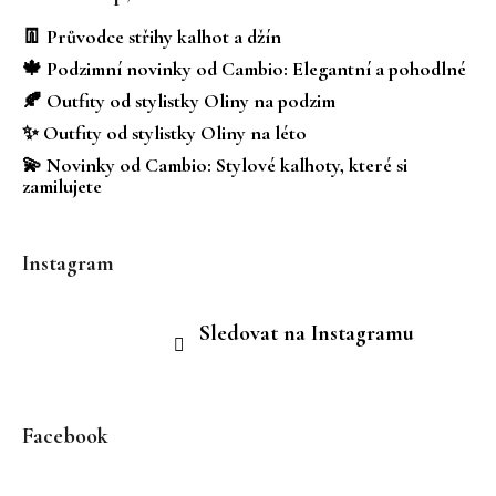
p
a
👖 Průvodce střihy kalhot a džín
t
🍁 Podzimní novinky od Cambio: Elegantní a pohodlné
í
🍂 Outfity od stylistky Oliny na podzim
✨ Outfity od stylistky Oliny na léto
💫 Novinky od Cambio: Stylové kalhoty, které si
zamilujete
Instagram
Sledovat na Instagramu
Facebook