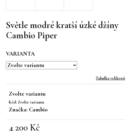
a
j
í
Světle modré kratší úzké džíny
t
Cambio Piper
?
VARIANTA
HLEDAT
Tabulka velikostí
Zvolte variantu
D
Kód:
Zvolte variantu
o
Značka:
Cambio
p
o
r
4 200 Kč
u