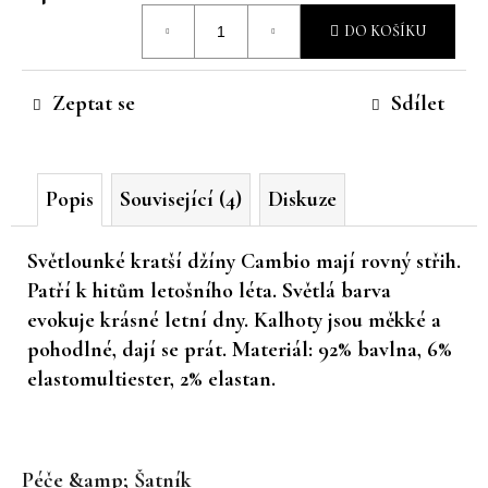
Měrná
č
DO KOŠÍKU
u
cena:
j
e
Zeptat se
Sdílet
m
e
Popis
Související (4)
Diskuze
Světlounké kratší džíny Cambio mají rovný střih.
Patří k hitům letošního léta. Světlá barva
evokuje krásné letní dny. Kalhoty jsou měkké a
pohodlné, dají se prát. Materiál:
92% bavlna, 6%
elastomultiester, 2% elastan.
Z
á
Péče &amp; Šatník