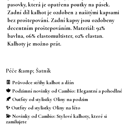
pasovky, která je opatřena poutky na pásek.
Zadní díl kalhot je ozdoben 2 našitými kapsami
bez proštepování. Zadní kapsy jsou ozdobeny
decentním proštepováním. Materiál: 92%
bavlna, 06% elastomultister, 02% elastan.
Kalhoty je možno prát.
Z
á
Péče &amp; Šatník
p
a
👖 Průvodce střihy kalhot a džín
t
🍁 Podzimní novinky od Cambio: Elegantní a pohodlné
í
🍂 Outfity od stylistky Oliny na podzim
✨ Outfity od stylistky Oliny na léto
💫 Novinky od Cambio: Stylové kalhoty, které si
zamilujete