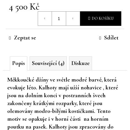
4 500 Kč
č
u
Měrná
j
DO KOŠÍKU
cena:
e
m
e
Zeptat se
Sdílet
Popis
Související (4)
Diskuze
Měkkoučké džíny ve světle modré barvě, která
evokuje léto. Kalhoty mají užší nohavice , které
jsou na dolním konci v postranních švech
zakončeny krátkými rozparky, které jsou
olemovány modro-bílými kostičkami. Tento
motiv se opakuje i v horní části na horním
poutku na pasek. Kalhoty jsou zpracovány do