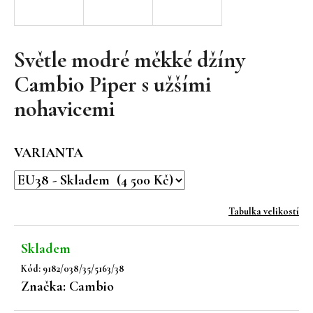
a
j
í
Světle modré měkké džíny
t
Cambio Piper s užšími
?
nohavicemi
VARIANTA
HLEDAT
Tabulka velikostí
D
o
Skladem
p
Kód:
9182/038/35/5163/38
o
Značka:
Cambio
r
u