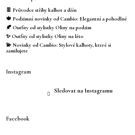
p
a
👖 Průvodce střihy kalhot a džín
t
🍁 Podzimní novinky od Cambio: Elegantní a pohodlné
í
🍂 Outfity od stylistky Oliny na podzim
✨ Outfity od stylistky Oliny na léto
💫 Novinky od Cambio: Stylové kalhoty, které si
zamilujete
Instagram
Sledovat na Instagramu
Facebook