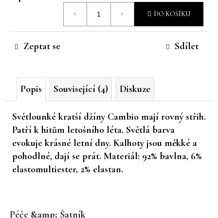
Měrná
č
DO KOŠÍKU
u
cena:
j
e
Zeptat se
Sdílet
m
e
Popis
Související (4)
Diskuze
Světlounké kratší džíny Cambio mají rovný střih.
Patří k hitům letošního léta. Světlá barva
evokuje krásné letní dny. Kalhoty jsou měkké a
pohodlné, dají se prát. Materiál:
92% bavlna, 6%
elastomultiester, 2% elastan.
Z
á
Péče &amp; Šatník