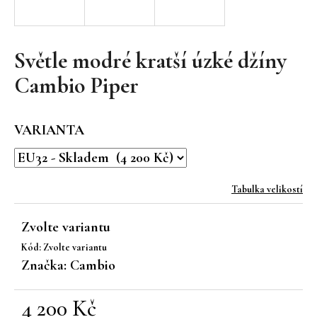
a
j
í
Světle modré kratší úzké džíny
t
Cambio Piper
?
VARIANTA
HLEDAT
Tabulka velikostí
Zvolte variantu
D
Kód:
Zvolte variantu
o
Značka:
Cambio
p
o
r
4 200 Kč
u