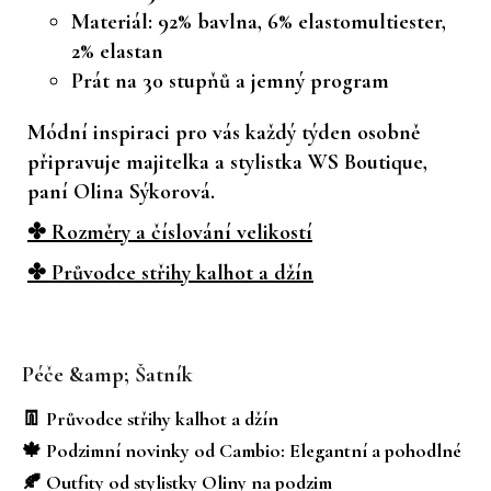
Materiál: 92% bavlna, 6% elastomultiester,
2% elastan
Prát na 30 stupňů a jemný program
Módní inspiraci pro vás každý týden osobně
připravuje majitelka a stylistka WS Boutique,
paní Olina Sýkorová.
✤ Rozměry a číslování velikostí
✤ Průvodce střihy kalhot a džín
Z
á
Péče &amp; Šatník
p
a
👖 Průvodce střihy kalhot a džín
t
🍁 Podzimní novinky od Cambio: Elegantní a pohodlné
í
🍂 Outfity od stylistky Oliny na podzim