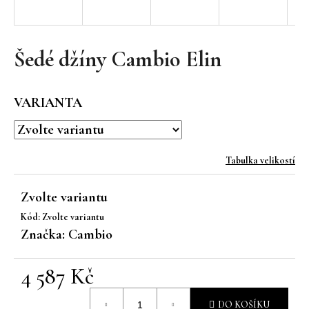
a
j
í
Šedé džíny Cambio Elin
t
?
VARIANTA
Tabulka velikostí
HLEDAT
Zvolte variantu
Kód:
Zvolte variantu
D
Značka:
Cambio
o
p
4 587 Kč
o
r
Měrná
u
DO KOŠÍKU