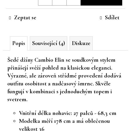
cena:
č
u
Zeptat se
Sdílet
j
e
m
e
Popis
Související (4)
Diskuze
Šedé džíny Cambio Elin se
soudkovým stylem
přinášejí svěží pohled na klasickou eleganci.
Výrazné, ale zároveň střídmé provedení dodává
outfitu osobitost a nadčasový šmrnc. Skvěle
fungují v kombinaci s jednoduchým topem i
svetrem.
Vnitřní délka nohavic: 27 palců - 68,3 cm
Modelka měří 178 cm a má oblečenou
velikost 36