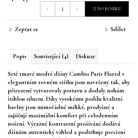
Měrná
č
DO KOŠÍKU
u
cena:
j
e
Zeptat se
Sdílet
m
e
Popis
Související (4)
Diskuze
Sytě tmavě modré džíny Cambio Paris Flared v
elegantním rovném střihu jsou navrženy tak, aby
přirozeně vytvarovaly postavu a dodaly nohám
štíhlou siluetu. Díky vysokému podílu kvalitní
bavlny jsou mimořádně měkké, prodyšné a
zajišťují maximální komfort při celodenním
nošení. Výrazné kontrastní prošívání dodává
džínům autentický vzhled a podtrhuje precizní