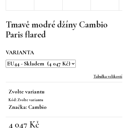
a
j
í
Tmavě modré džíny Cambio
t
Paris flared
?
VARIANTA
HLEDAT
Tabulka velikostí
Zvolte variantu
D
Kód:
Zvolte variantu
o
Značka:
Cambio
p
o
r
4 047 Kč
u