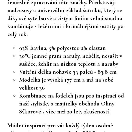
řemeslné zpracování této značky. Představují
nadčasový a univerzální základ šatníku, který se
díky své syté barvě a čistým liniím velmi snadno
kombinuje s ležérními i formálnějšími outfity po
celý rok.
93% bavlna, 5% polyester, 2% elastan
30°C jemné praní naruby, nebělit, nesušit v
sušičce, žehlit na nízkou teplotu a naruby
Vnitřní délka nohavic 33 palců - 83,8 cm
Modelka je vysoká 177 cm a má na sobě
velikost 36
Kombinace na fotkách jsou pro inspiraci od
naší stylistky a majitelky obchodu Oliny
Sýkorové s více než 20 lety zkušeností
Módní inspiraci pro vás každý týden osobně