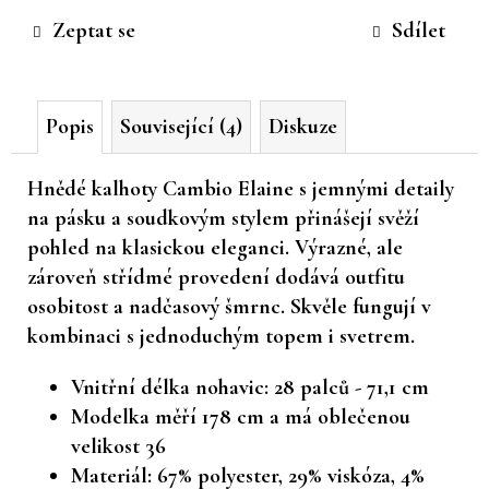
cena:
č
Zeptat se
Sdílet
u
j
e
m
Popis
Související (4)
Diskuze
e
Hnědé kalhoty Cambio Elaine
s jemnými detaily
na pásku a soudkovým stylem přinášejí svěží
pohled na klasickou eleganci. Výrazné, ale
zároveň střídmé provedení dodává outfitu
osobitost a nadčasový šmrnc. Skvěle fungují v
kombinaci s jednoduchým topem i svetrem.
Vnitřní délka nohavic: 28 palců - 71,1 cm
Modelka měří 178 cm a má oblečenou
velikost 36
Materiál: 67% polyester, 29% viskóza, 4%