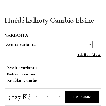
a
j
í
Hnědé kalhoty Cambio Elaine
t
?
VARIANTA
Tabulka velikostí
HLEDAT
Zvolte variantu
Kód:
Zvolte variantu
D
Značka:
Cambio
o
p
o
5 127 Kč
DO KOŠÍKU
r
Měrná
u