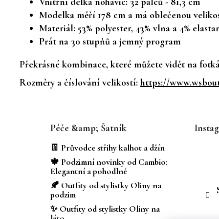
Vnitřní délka nohavic: 32 palců - 81,3 cm
Modelka měří 178 cm a má oblečenou velikos
Materiál: 53% polyester, 43% vlna a 4% elasta
Prát na 30 stupňů a jemný program
Překrásné kombinace, které můžete vidět na fotkác
Rozměry a číslování velikostí:
https://www.wsbouti
Z
á
Péče &amp; Šatník
Insta
p
a
👖 Průvodce střihy kalhot a džín
t
🍁 Podzimní novinky od Cambio:
í
Elegantní a pohodlné
🍂 Outfity od stylistky Oliny na
podzim
✨ Outfity od stylistky Oliny na
léto