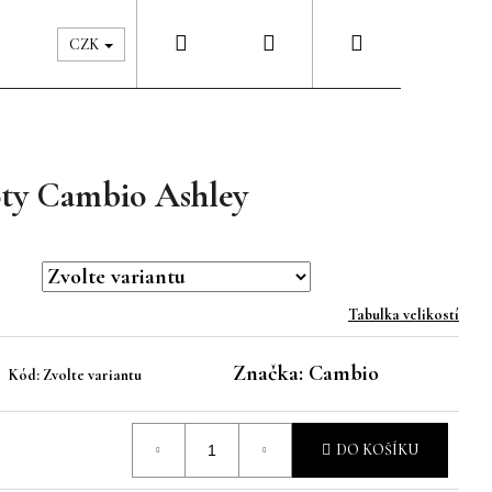
Hledat
Přihlášení
Nákupní
Péče & Šatník
Kontakty
CZK
košík
oty Cambio Ashley
Tabulka velikostí
Značka:
Cambio
Kód:
Zvolte variantu
DO KOŠÍKU