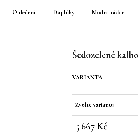
Oblečení
Doplňky
Módní rádce
Co potřebujete najít?
Šedozelené kalh
HLEDAT
VARIANTA
Doporučujeme
Zvolte variantu
5 667 Kč
Měrná