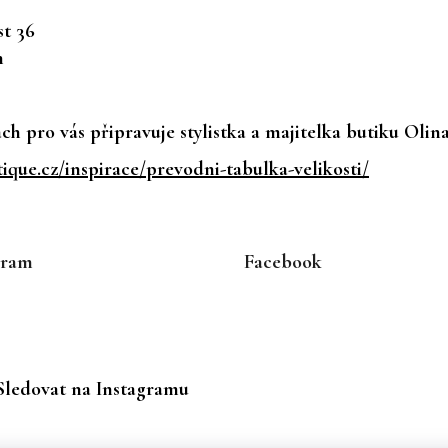
t 36
n
h pro vás připravuje stylistka a majitelka butiku Olin
que.cz/inspirace/prevodni-tabulka-velikosti/
gram
Facebook
Sledovat na Instagramu