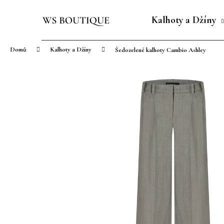
K
Přejít
o
na
Kalhoty a Džíny
Zpět
Zpět
š
obsah
do
do
í
Domů
Kalhoty a Džíny
Šedozelené kalhoty Cambio Ashley
obchodu
obchodu
k