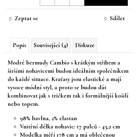
cena:
č
u
Zeptat se
Sdílet
j
e
m
e
Popis
Související (4)
Diskuze
Modré bermudy Cambio s krátkým střihem a
širšími nohavicemi budou ideálním společníkem
do každé situace. Kraťasy jsou elastické a mají
vysoce módní styl, a proto se budou dát
kombinovat jak s tričkem tak i formálnější košilí
nebo topem.
98% bavlna, 2% elastan
Vnitřní délka nohavic: 17 palců - 43,2 cm
Modelka měří 178 cm a má oblečenou