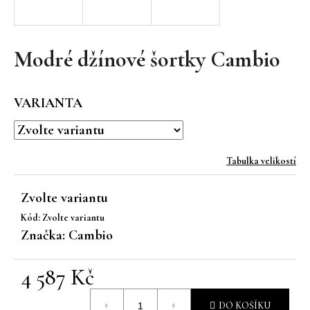
a
j
í
Modré džínové šortky Cambio
t
?
VARIANTA
Tabulka velikostí
HLEDAT
Zvolte variantu
Kód:
Zvolte variantu
D
Značka:
Cambio
o
p
4 587 Kč
o
r
Měrná
u
DO KOŠÍKU