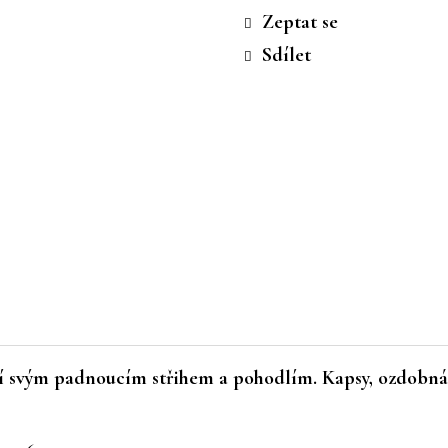
cena:
Zeptat se
Sdílet
í svým padnoucím střihem a pohodlím. Kapsy, ozdobná 