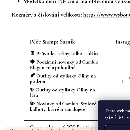
Modelka měří 178 cm a má oblečenou velikos
Rozměry a číslování velikostí:
https://www.wsbouti
Z
á
Péče &amp; Šatník
Insta
p
a
👖 Průvodce střihy kalhot a džín
t
🍁 Podzimní novinky od Cambio:
í
Elegantní a pohodlné
🍂 Outfity od stylistky Oliny na
podzim
✨ Outfity od stylistky Oliny na
léto
💫 Novinky od Cambio: Stylové
kalhoty, které si zamilujete
Tento web po
vyjadřujete s
Copyright 2026
WS Boutique
. Všechna prá