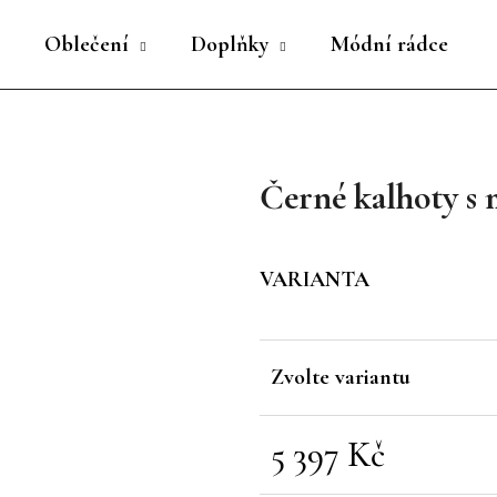
Oblečení
Doplňky
Módní rádce
Co potřebujete najít?
Černé kalhoty s
HLEDAT
VARIANTA
Doporučujeme
Zvolte variantu
5 397 Kč
Měrná