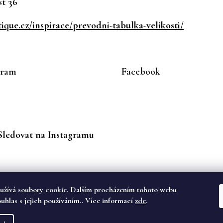
t 36
que.cz/inspirace/prevodni-tabulka-velikosti/
gram
Facebook
Sledovat na Instagramu
užívá soubory cookie. Dalším procházením tohoto webu
ouhlas s jejich používáním.. Více informací
zde
.
va vyhrazena.