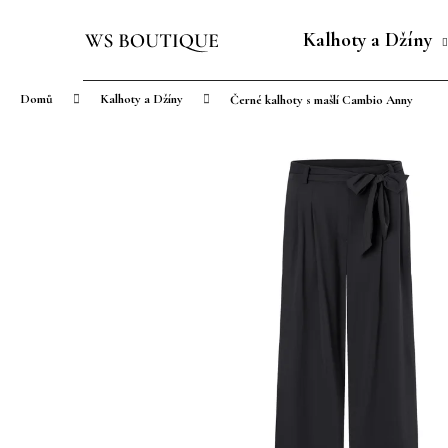
K
Přejít
o
na
Kalhoty a Džíny
Zpět
Zpět
š
obsah
do
do
í
Domů
Kalhoty a Džíny
Černé kalhoty s mašlí Cambio Anny
obchodu
obchodu
k