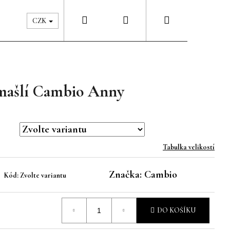
Hledat
Přihlášení
Nákupní
Péče & Šatník
Kontakty
CZK
košík
 mašlí Cambio Anny
Tabulka velikostí
Značka:
Cambio
Kód:
Zvolte variantu
DO KOŠÍKU