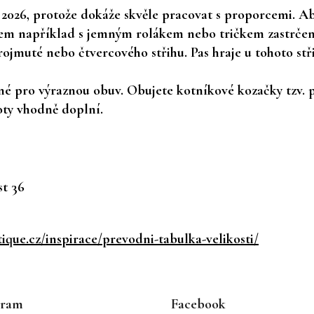
 2026, protože dokáže skvěle pracovat s proporcemi. Aby
lem
například s jemným rolákem nebo tričkem zastrčený
ojmuté nebo čtvercového střihu. Pas hraje u tohoto stři
řené pro výraznou obuv. Obujete kotníkové kozačky tzv. 
hoty vhodně doplní.
t 36
que.cz/inspirace/prevodni-tabulka-velikosti/
gram
Facebook