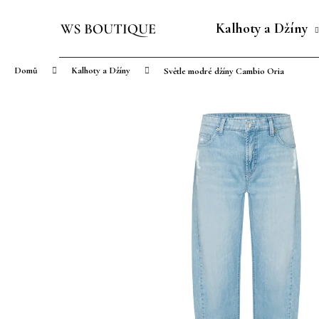
K
Přejít
o
na
Kalhoty a Džíny
Zpět
Zpět
š
obsah
do
do
í
Domů
Kalhoty a Džíny
Světle modré džíny Cambio Oria
obchodu
obchodu
k