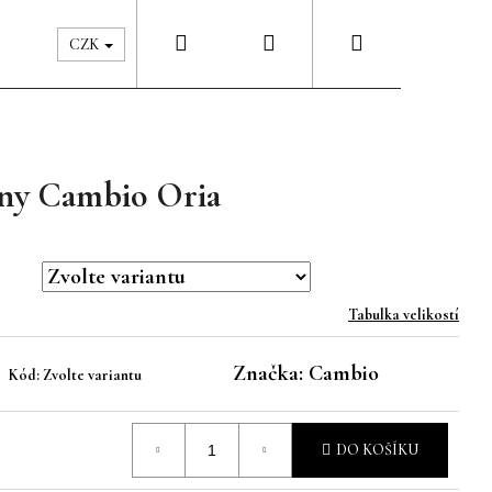
Hledat
Přihlášení
Nákupní
Péče & Šatník
Kontakty
CZK
košík
íny Cambio Oria
Tabulka velikostí
Značka:
Cambio
Kód:
Zvolte variantu
DO KOŠÍKU