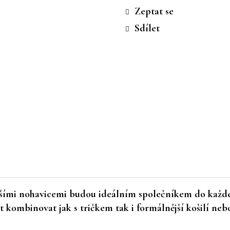
cena:
Zeptat se
Sdílet
šími nohavicemi budou ideálním společníkem do každé s
t kombinovat jak s tričkem tak i formálnější košilí ne