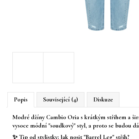
Popis
Související (4)
Diskuze
Modré džíny Cambio Oria s krátkým střihem a šir
vysoce módní "soudkový" styl, a proto se budou dá
✨
Tip od stylistky: Jak nosit "Barrel Leg" střih?