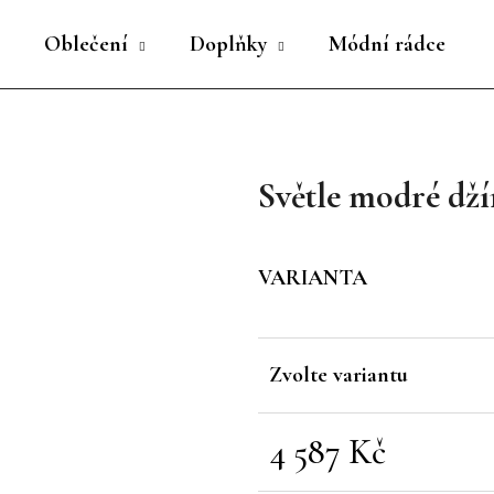
Oblečení
Doplňky
Módní rádce
Co potřebujete najít?
Světle modré dž
HLEDAT
VARIANTA
Doporučujeme
Zvolte variantu
4 587 Kč
Měrná