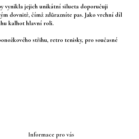
 vynikla jejich unikátní silueta doporučuji
m dovnitř, čímž zdůrazníte pas. Jako vrchní díl
hu kalhot hlavní roli.
ponožkového střihu, retro tenisky, pro současné
Informace pro vás