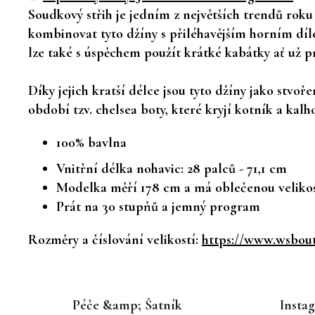
Soudkový střih je jedním z největších trendů roku
kombinovat tyto džíny s
přiléhavějším horním dí
lze také s úspěchem použít krátké kabátky ať už pr
Díky jejich kratší délce jsou tyto džíny jako stvo
období tzv. chelsea boty, které kryjí kotník a kal
100% bavlna
Vnitřní délka nohavic: 28 palců - 71,1 cm
Modelka měří 178 cm a má oblečenou velikos
Prát na 30 stupňů a jemný program
Rozměry a číslování velikostí:
https://www.wsbouti
Z
á
Péče &amp; Šatník
Insta
p