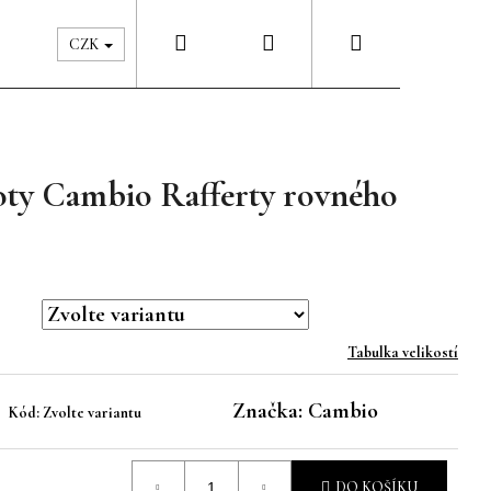
Hledat
Přihlášení
Nákupní
Péče & Šatník
Kontakty
CZK
košík
oty Cambio Rafferty rovného
Tabulka velikostí
Značka:
Cambio
Kód:
Zvolte variantu
DO KOŠÍKU