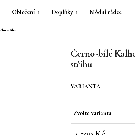
Oblečení
Doplňky
Módní rádce
ého střihu
Co potřebujete najít?
Černo-bílé Kalh
HLEDAT
střihu
Doporučujeme
VARIANTA
Zvolte variantu
4 500 Kč