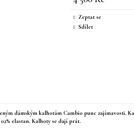
Měrná
cena:
Zeptat se
Sdílet
iženým dámským kalhotám Cambio punc zajímavosti. Kalh
02% elastan. Kalhoty se dají prát.