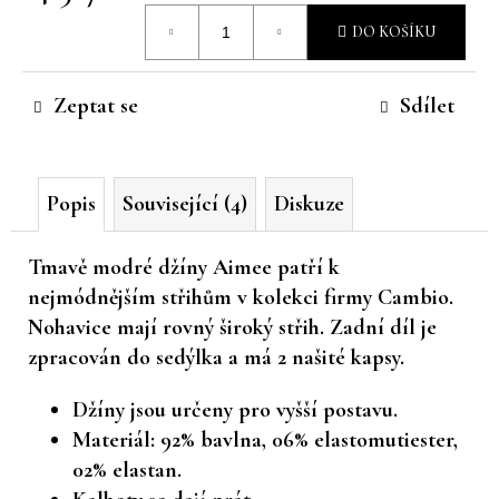
Měrná
č
DO KOŠÍKU
u
cena:
j
e
Zeptat se
Sdílet
m
e
Popis
Související (4)
Diskuze
Tmavě modré džíny Aimee patří k
nejmódnějším střihům v kolekci firmy Cambio.
Nohavice mají rovný široký střih. Zadní díl je
zpracován do sedýlka a má 2 našité kapsy.
Džíny jsou určeny pro vyšší postavu.
Materiál: 92% bavlna, 06% elastomutiester,
02% elastan.