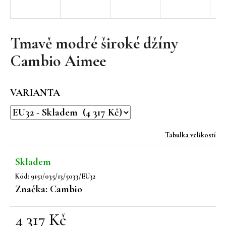
a
j
í
Tmavě modré široké džíny
t
Cambio Aimee
?
VARIANTA
HLEDAT
Tabulka velikostí
Skladem
D
Kód:
9151/035/13/5033/EU32
o
Značka:
Cambio
p
o
r
4 317 Kč
u