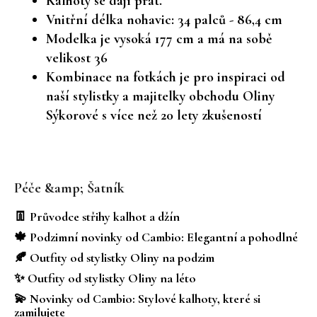
Kalhoty se dají prát.
Vnitřní délka nohavic: 34 palců - 86,4 cm
Modelka je vysoká 177 cm a má na sobě
velikost 36
Kombinace na fotkách je pro inspiraci od
naší stylistky a majitelky obchodu Oliny
Sýkorové s více než 20 lety zkušeností
Z
á
Péče &amp; Šatník
p
a
👖 Průvodce střihy kalhot a džín
t
🍁 Podzimní novinky od Cambio: Elegantní a pohodlné
í
🍂 Outfity od stylistky Oliny na podzim
✨ Outfity od stylistky Oliny na léto
💫 Novinky od Cambio: Stylové kalhoty, které si
zamilujete