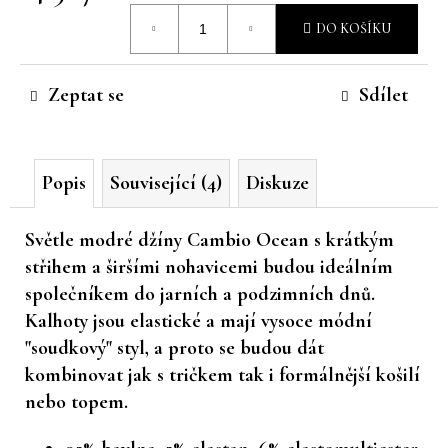
Měrná
č
DO KOŠÍKU
u
cena:
j
e
Zeptat se
Sdílet
m
e
Popis
Související (4)
Diskuze
Světle modré džíny Cambio Ocean s krátkým
střihem a širšími nohavicemi budou ideálním
společníkem do jarních a podzimních dnů.
Kalhoty jsou elastické a mají vysoce módní
"soudkový" styl, a proto se budou dát
kombinovat jak s tričkem tak i formálnější košilí
nebo topem.