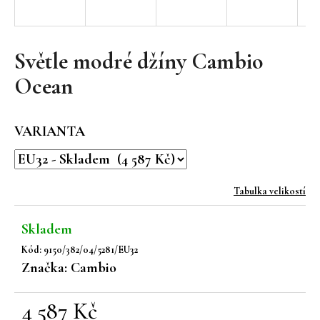
a
j
í
Světle modré džíny Cambio
t
Ocean
?
VARIANTA
HLEDAT
Tabulka velikostí
Skladem
D
Kód:
9150/382/04/5281/EU32
o
Značka:
Cambio
p
o
r
4 587 Kč
u