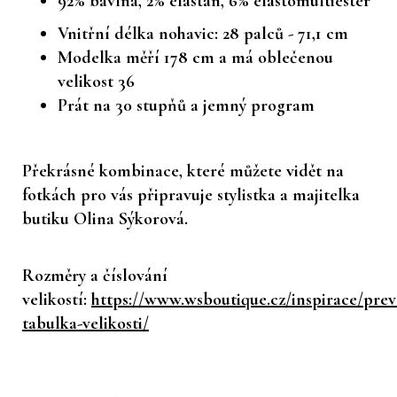
92% bavlna, 2% elastan, 6% elastomultiester
Vnitřní délka nohavic: 28 palců - 71,1 cm
Modelka měří 178 cm a má oblečenou
velikost 36
Prát na 30 stupňů a jemný program
Překrásné kombinace, které můžete vidět na
fotkách pro vás připravuje stylistka a majitelka
butiku Olina Sýkorová.
Rozměry a číslování
velikostí:
https://www.wsboutique.cz/inspirace/prev
tabulka-velikosti/
Z
á