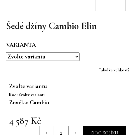
a
j
í
Šedé džíny Cambio Elin
t
?
VARIANTA
Tabulka velikostí
HLEDAT
Zvolte variantu
Kód:
Zvolte variantu
D
Značka:
Cambio
o
p
4 587 Kč
o
r
Měrná
u
DO KOŠÍKU