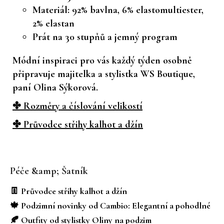
Materiál: 92% bavlna, 6% elastomultiester,
2% elastan
Prát na 30 stupňů a jemný program
Módní inspiraci pro vás každý týden osobně
připravuje majitelka a stylistka WS Boutique,
paní Olina Sýkorová.
✤ Rozměry a číslování velikostí
✤ Průvodce střihy kalhot a džín
Z
á
Péče &amp; Šatník
p
a
👖 Průvodce střihy kalhot a džín
t
🍁 Podzimní novinky od Cambio: Elegantní a pohodlné
í
🍂 Outfity od stylistky Oliny na podzim