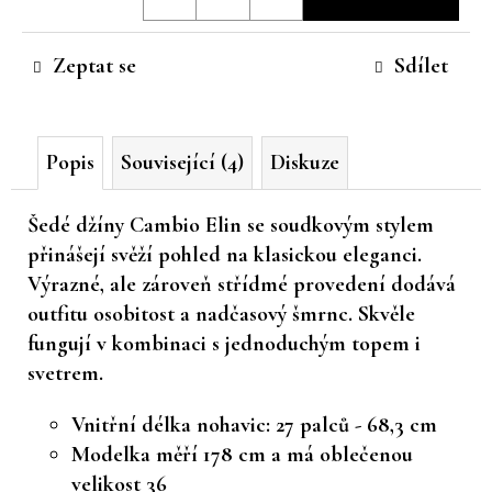
cena:
č
u
Zeptat se
Sdílet
j
e
m
e
Popis
Související (4)
Diskuze
Šedé džíny Cambio Elin se
soudkovým stylem
přinášejí svěží pohled na klasickou eleganci.
Výrazné, ale zároveň střídmé provedení dodává
outfitu osobitost a nadčasový šmrnc. Skvěle
fungují v kombinaci s jednoduchým topem i
svetrem.
Vnitřní délka nohavic: 27 palců - 68,3 cm
Modelka měří 178 cm a má oblečenou
velikost 36