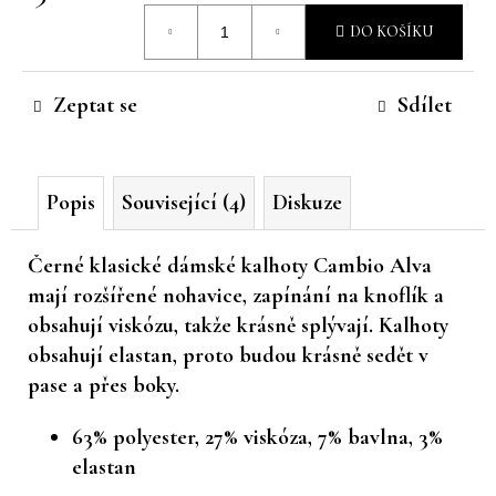
Měrná
č
DO KOŠÍKU
u
cena:
j
e
Zeptat se
Sdílet
m
e
Popis
Související (4)
Diskuze
Černé klasické dámské kalhoty Cambio Alva
mají rozšířené nohavice, zapínání na knoflík a
obsahují viskózu, takže krásně splývají. Kalhoty
obsahují elastan, proto budou krásně sedět v
pase a přes boky.
63% polyester, 27% viskóza, 7% bavlna, 3%
elastan