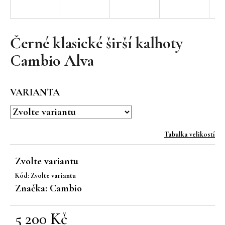
a
j
í
Černé klasické širší kalhoty
t
Cambio Alva
?
VARIANTA
HLEDAT
Tabulka velikostí
Zvolte variantu
D
Kód:
Zvolte variantu
o
Značka:
Cambio
p
o
r
5 200 Kč
u