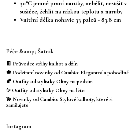
30°C jemné praní naruby, nebělit, nesušit v
sušičce, žehlit na nízkou teplotu a naruby
Vnitřní délka nohavic 33 palců - 83,8 cm
Z
á
Péče &amp; Šatník
p
a
👖 Průvodce střihy kalhot a džín
t
🍁 Podzimní novinky od Cambio: Elegantní a pohodlné
í
🍂 Outfity od stylistky Oliny na podzim
✨ Outfity od stylistky Oliny na léto
💫 Novinky od Cambio: Stylové kalhoty, které si
zamilujete
Instagram