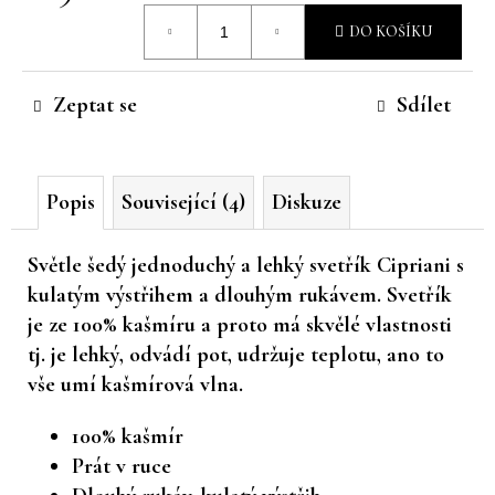
Měrná
č
DO KOŠÍKU
u
cena:
j
e
Zeptat se
Sdílet
m
e
Popis
Související (4)
Diskuze
Světle šedý jednoduchý a lehký svetřík Cipriani s
kulatým výstřihem a dlouhým rukávem. Svetřík
je ze 100% kašmíru a proto má skvělé vlastnosti
tj. je lehký, odvádí pot, udržuje teplotu, ano to
vše umí kašmírová vlna.
100% kašmír
Prát v ruce