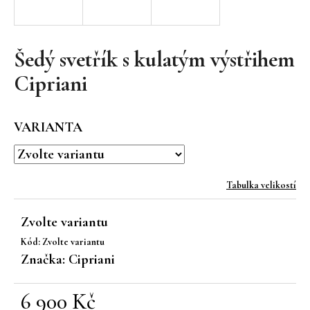
a
j
í
Šedý svetřík s kulatým výstřihem
t
Cipriani
?
VARIANTA
HLEDAT
Tabulka velikostí
Zvolte variantu
D
Kód:
Zvolte variantu
o
Značka:
Cipriani
p
o
r
6 900 Kč
u