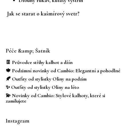
Dlouhý rukáv, kulatý výstřih
Jak se starat o kašmírový svetr?
Z
á
Péče &amp; Šatník
p
a
👖 Průvodce střihy kalhot a džín
t
🍁 Podzimní novinky od Cambio: Elegantní a pohodlné
í
🍂 Outfity od stylistky Oliny na podzim
✨ Outfity od stylistky Oliny na léto
💫 Novinky od Cambio: Stylové kalhoty, které si
zamilujete
Instagram