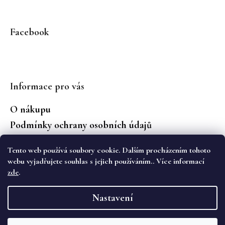
Facebook
Informace pro vás
O nákupu
Podmínky ochrany osobních údajů
Jaké značky prodáváme?
Tento web používá soubory cookie. Dalším procházením tohoto
Vrácení zboží
webu vyjadřujete souhlas s jejich používáním.. Více informací
zde
.
Vytvořil Shoptet
Nastavení
Copyright 2026
WS Boutique
. Všechna práva