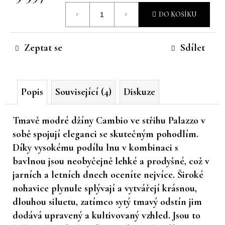
Měrná
č
DO KOŠÍKU
u
cena:
j
e
Zeptat se
Sdílet
m
e
Popis
Související (4)
Diskuze
Tmavě modré džíny Cambio ve střihu Palazzo v
sobě spojují eleganci se skutečným pohodlím.
Díky vysokému podílu lnu v kombinaci s
bavlnou jsou neobyčejně lehké a prodyšné, což v
jarních a letních dnech oceníte nejvíce. Široké
nohavice plynule splývají a vytvářejí krásnou,
dlouhou siluetu, zatímco sytý tmavý odstín jim
dodává upravený a kultivovaný vzhled. Jsou to