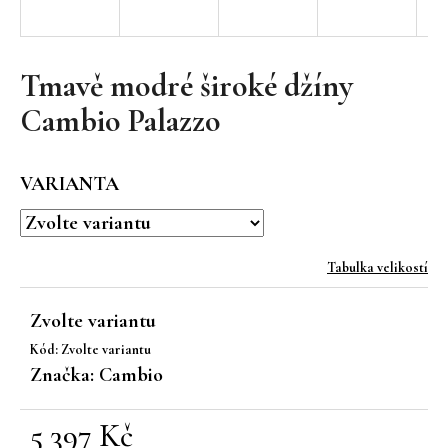
a
j
í
Tmavě modré široké džíny
t
Cambio Palazzo
?
VARIANTA
HLEDAT
Tabulka velikostí
Zvolte variantu
D
Kód:
Zvolte variantu
o
Značka:
Cambio
p
o
r
5 397 Kč
u