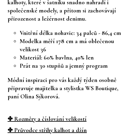
kalhoty, které v šatníku snadno nahradí i
společenské modely, a přitom si zachovávají
přirozenost a ležérnost denimu.
Vnitřní délka nohavic: 34 palců - 86,4 cm
Modelka měří 178 cm a má oblečenou
velikost 36
Materiál: 60% bavlna, 40% len
Prát na 30 stupňů a jemný program
Módní inspiraci pro vás každý týden osobně
připravuje majitelka a stylistka WS Boutique,
paní Olina Sýkorová.
✤ Rozměry a číslování velikostí
✤ Průvodce střihy kalhot a džín