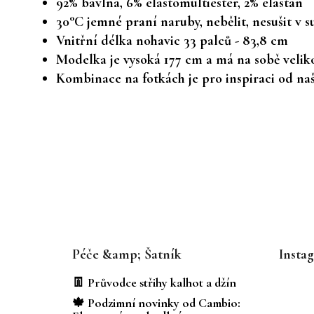
92% bavlna, 6% elastomultiester, 2% elastan
30°C jemné praní naruby, nebělit, nesušit v s
Vnitřní délka nohavic 33 palců - 83,8 cm
Modelka je vysoká 177 cm a má na sobě velik
Kombinace na fotkách je pro inspiraci od naší
Z
á
Péče &amp; Šatník
Insta
p
a
👖 Průvodce střihy kalhot a džín
t
🍁 Podzimní novinky od Cambio: