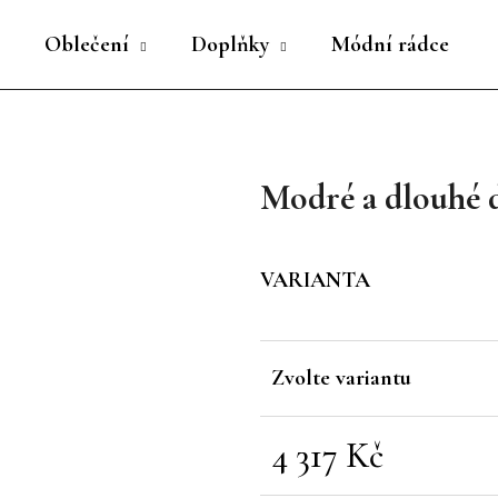
Oblečení
Doplňky
Módní rádce
Co potřebujete najít?
Modré a dlouhé 
HLEDAT
VARIANTA
Doporučujeme
Zvolte variantu
4 317 Kč
Měrná