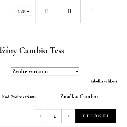
Hledat
Přihlášení
Nákupní
Péče & Šatník
Kontakty
CZK
košík
džíny Cambio Tess
Tabulka velikostí
Značka:
Cambio
Kód:
Zvolte variantu
DO KOŠÍKU