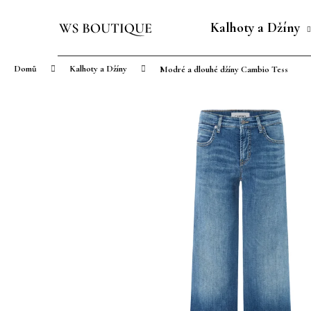
K
Přejít
o
na
Kalhoty a Džíny
Zpět
Zpět
š
obsah
do
do
í
Domů
Kalhoty a Džíny
Modré a dlouhé džíny Cambio Tess
obchodu
obchodu
k