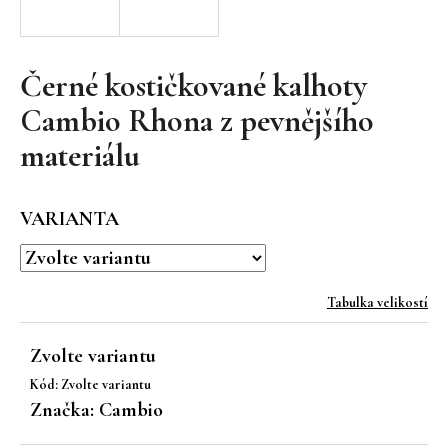
a
j
í
Černé kostičkované kalhoty
t
Cambio Rhona z pevnějšího
?
materiálu
VARIANTA
HLEDAT
Tabulka velikostí
D
o
Zvolte variantu
p
Kód:
Zvolte variantu
o
Značka:
Cambio
r
u