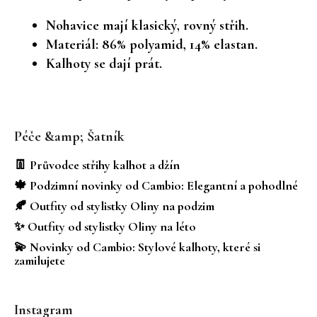
Nohavice mají klasický, rovný střih.
Materiál: 86% polyamid, 14% elastan.
Kalhoty se dají prát.
Z
á
Péče &amp; Šatník
p
a
👖 Průvodce střihy kalhot a džín
t
🍁 Podzimní novinky od Cambio: Elegantní a pohodlné
í
🍂 Outfity od stylistky Oliny na podzim
✨ Outfity od stylistky Oliny na léto
💫 Novinky od Cambio: Stylové kalhoty, které si
zamilujete
Instagram