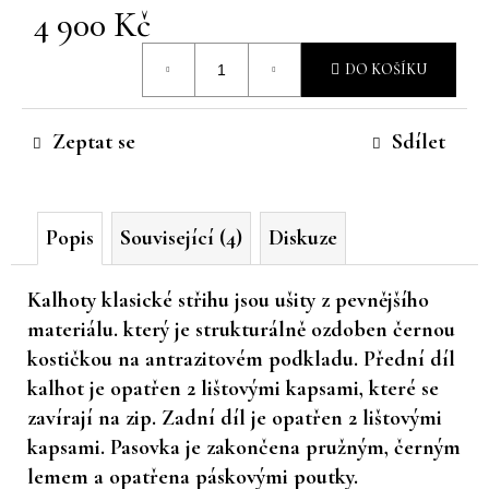
4 900 Kč
č
u
Měrná
j
DO KOŠÍKU
cena:
e
m
e
Zeptat se
Sdílet
Popis
Související (4)
Diskuze
Kalhoty klasické střihu jsou ušity z pevnějšího
materiálu. který je strukturálně ozdoben černou
kostičkou na antrazitovém podkladu. Přední díl
kalhot je opatřen 2 lištovými kapsami, které se
zavírají na zip. Zadní díl je opatřen 2 lištovými
kapsami. Pasovka je zakončena pružným, černým
lemem a opatřena páskovými poutky.