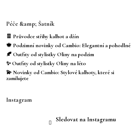
Z
á
Péče &amp; Šatník
p
a
👖 Průvodce střihy kalhot a džín
t
🍁 Podzimní novinky od Cambio: Elegantní a pohodlné
í
🍂 Outfity od stylistky Oliny na podzim
✨ Outfity od stylistky Oliny na léto
💫 Novinky od Cambio: Stylové kalhoty, které si
zamilujete
Instagram
Sledovat na Instagramu