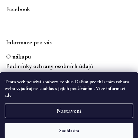
Facebook
Informace pro vás
O nákupu
Podmínky ochrany osobních údajů
Jaké značky prodáváme?
Tento web používá soubory cookie. Dalším procházením tohoto
Vrácení zboží
webu vyjadřujete souhlas s jejich používáním.. Více informací
zde
.
Vytvořil Shoptet
Nastavení
Copyright 2026
WS Boutique
. Všechna práva
vyhrazena.
Souhlasím
Objevte novou kolekci podzimních kalhot Cambio na eshopu i v
kamenném obchodě WS Boutique. 🌷