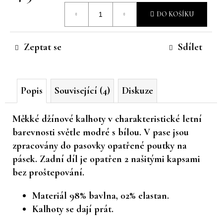
Měrná
č
DO KOŠÍKU
u
cena:
j
e
Zeptat se
Sdílet
m
e
Popis
Související (4)
Diskuze
Měkké džínové kalhoty v charakteristické letní
barevnosti světle modré s bílou. V pase jsou
zpracovány do pasovky opatřené poutky na
pásek. Zadní díl je opatřen 2 našitými kapsami
bez proštepování.
Materiál 98% bavlna, 02% elastan.
Kalhoty se dají prát.