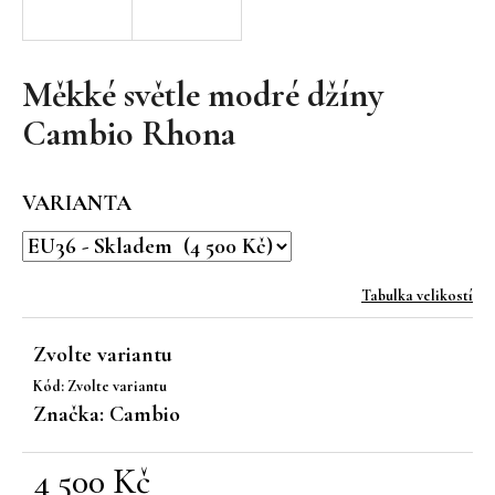
a
j
í
Měkké světle modré džíny
t
Cambio Rhona
?
VARIANTA
HLEDAT
Tabulka velikostí
Zvolte variantu
D
Kód:
Zvolte variantu
o
Značka:
Cambio
p
o
r
4 500 Kč
u