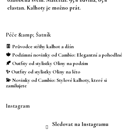
elastan. Kalhoty je možno prát.
Z
á
Péče &amp; Šatník
p
a
👖 Průvodce střihy kalhot a džín
t
🍁 Podzimní novinky od Cambio: Elegantní a pohodlné
í
🍂 Outfity od stylistky Oliny na podzim
✨ Outfity od stylistky Oliny na léto
💫 Novinky od Cambio: Stylové kalhoty, které si
zamilujete
Instagram
Sledovat na Instagramu