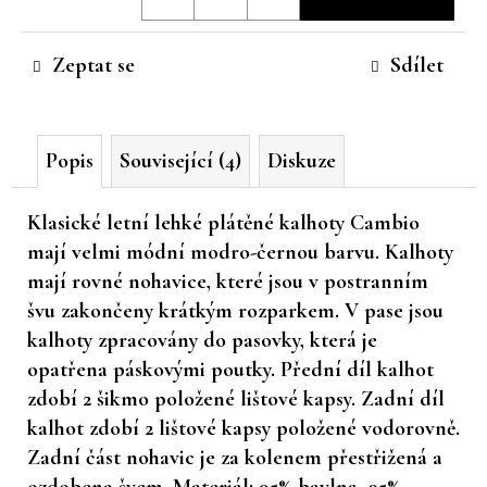
cena:
č
u
Zeptat se
Sdílet
j
e
m
e
Popis
Související (4)
Diskuze
Klasické letní lehké plátěné kalhoty Cambio
mají velmi módní modro-černou barvu. Kalhoty
mají rovné nohavice, které jsou v postranním
švu zakončeny krátkým rozparkem. V pase jsou
kalhoty zpracovány do pasovky, která je
opatřena páskovými poutky. Přední díl kalhot
zdobí 2 šikmo položené lištové kapsy. Zadní díl
kalhot zdobí 2 lištové kapsy položené vodorovně.
Zadní část nohavic je za kolenem přestřižená a
ozdobena švem. Materiál: 95% bavlna, 05%