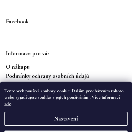
Facebook
Informace pro vás
O nákupu
Podmínky ochrany osobních údajů
Jaké značky prodáváme?
Tento web používá soubory cookie. Dalším procházením tohoto
Vrácení zboží
webu vyjadřujete souhlas s jejich používáním.. Více informací
zde
.
Vytvořil Shoptet
Nastavení
Copyright 2026
WS Boutique
. Všechna práva