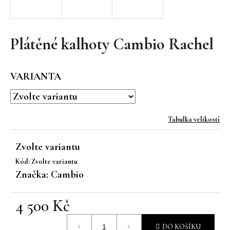
a
j
í
Plátěné kalhoty Cambio Rachel
t
?
VARIANTA
Tabulka velikostí
HLEDAT
Zvolte variantu
Kód:
Zvolte variantu
D
Značka:
Cambio
o
p
4 500 Kč
o
r
Měrná
u
DO KOŠÍKU