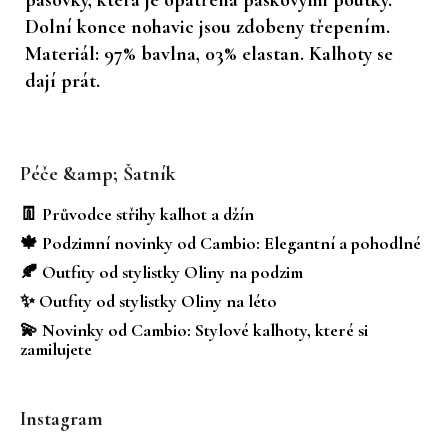
Dolní konce nohavic jsou zdobeny třepením.
Materiál: 97% bavlna, 03% elastan. Kalhoty se
dají prát.
Z
á
Péče &amp; Šatník
p
a
👖 Průvodce střihy kalhot a džín
t
🍁 Podzimní novinky od Cambio: Elegantní a pohodlné
í
🍂 Outfity od stylistky Oliny na podzim
✨ Outfity od stylistky Oliny na léto
💫 Novinky od Cambio: Stylové kalhoty, které si
zamilujete
Instagram