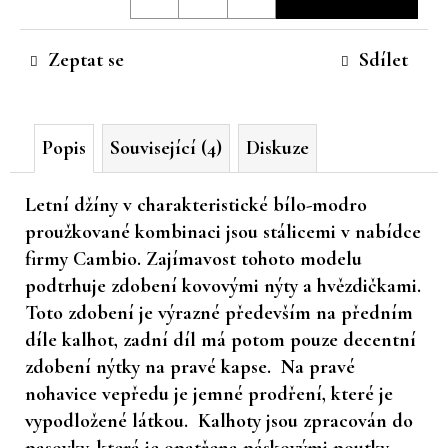
cena:
č
u
Zeptat se
Sdílet
j
e
m
e
Popis
Související (4)
Diskuze
Letní džíny v charakteristické bílo-modro
proužkované kombinaci jsou stálicemi v nabídce
firmy Cambio. Zajímavost tohoto modelu
podtrhuje zdobení kovovými nýty a hvězdičkami.
Toto zdobení je výrazné především na předním
díle kalhot, zadní díl má potom pouze decentní
zdobení nýtky na pravé kapse. Na pravé
nohavice vepředu je jemné prodření, které je
vypodložené látkou. Kalhoty jsou zpracován do
pasovky, která je opatřena páskovými poutky.