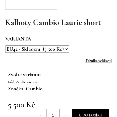
a
j
í
Kalhoty Cambio Laurie short
t
?
VARIANTA
Tabulka velikostí
HLEDAT
Zvolte variantu
Kód:
Zvolte variantu
D
Značka:
Cambio
o
p
5 500 Kč
o
r
Měrná
u
DO KOŠÍKU