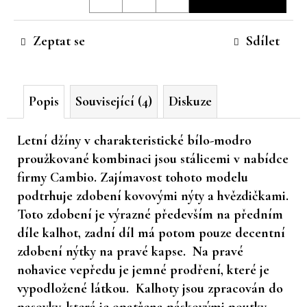
cena:
č
u
Zeptat se
Sdílet
j
e
m
e
Popis
Související (4)
Diskuze
Letní džíny v charakteristické bílo-modro
proužkované kombinaci jsou stálicemi v nabídce
firmy Cambio. Zajímavost tohoto modelu
podtrhuje zdobení kovovými nýty a hvězdičkami.
Toto zdobení je výrazné především na předním
díle kalhot, zadní díl má potom pouze decentní
zdobení nýtky na pravé kapse. Na pravé
nohavice vepředu je jemné prodření, které je
vypodložené látkou. Kalhoty jsou zpracován do
pasovky, která je opatřena páskovými poutky.