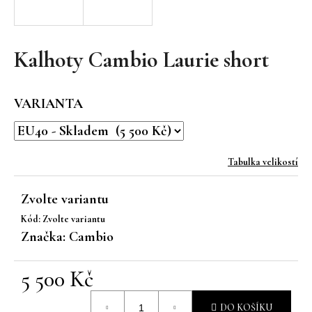
a
j
í
Kalhoty Cambio Laurie short
t
?
VARIANTA
Tabulka velikostí
HLEDAT
Zvolte variantu
Kód:
Zvolte variantu
D
Značka:
Cambio
o
p
5 500 Kč
o
r
Měrná
u
DO KOŠÍKU