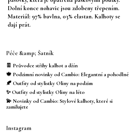
Dolní konce nohavic jsou zdobeny třepením.
Materiál: 97% bavlna, 03% elastan. Kalhoty se
dají prát.
Z
á
Péče &amp; Šatník
p
a
👖 Průvodce střihy kalhot a džín
t
🍁 Podzimní novinky od Cambio: Elegantní a pohodlné
í
🍂 Outfity od stylistky Oliny na podzim
✨ Outfity od stylistky Oliny na léto
💫 Novinky od Cambio: Stylové kalhoty, které si
zamilujete
Instagram