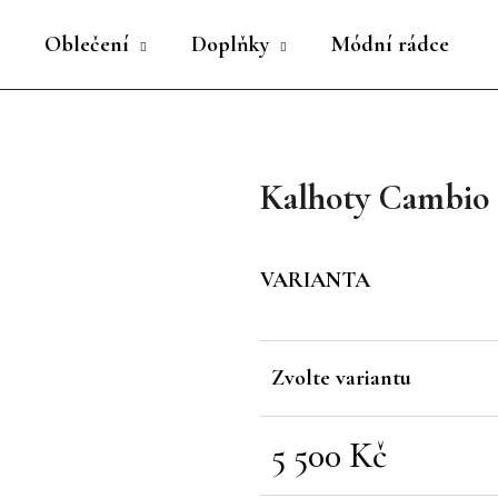
Oblečení
Doplňky
Módní rádce
Co potřebujete najít?
Kalhoty Cambio 
HLEDAT
VARIANTA
Doporučujeme
Zvolte variantu
5 500 Kč
Měrná