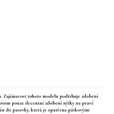
io. Zajímavost tohoto modelu podtrhuje zdobení
potom pouze decentní zdobení nýtky na pravé
án do pasovky, která je opatřena páskovými