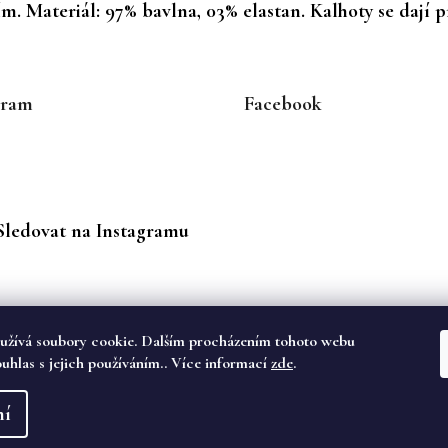
. Materiál: 97% bavlna, 03% elastan. Kalhoty se dají p
gram
Facebook
Sledovat na Instagramu
užívá soubory cookie. Dalším procházením tohoto webu
ouhlas s jejich používáním.. Více informací
zde
.
va vyhrazena.
ní
dě