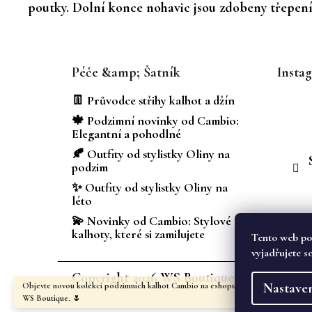
poutky. Dolní konce nohavic jsou zdobeny třepením
Z
á
Péče &amp; Šatník
Insta
p
a
👖 Průvodce střihy kalhot a džín
t
🍁 Podzimní novinky od Cambio:
í
Elegantní a pohodlné
🍂 Outfity od stylistky Oliny na
podzim
✨ Outfity od stylistky Oliny na
léto
💫 Novinky od Cambio: Stylové
kalhoty, které si zamilujete
Tento web po
vyjadřujete s
Copyright 2026
WS Boutique
. Všechna prá
Nastave
Objevte novou kolekci podzimních kalhot Cambio na eshopu i v kamenném obcho
WS Boutique. 🌷