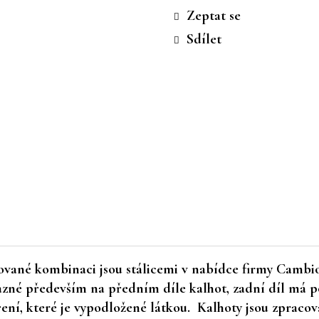
cena:
Zeptat se
Sdílet
kované kombinaci jsou stálicemi v nabídce firmy Camb
razné především na předním díle kalhot, zadní díl má 
ní, které je vypodložené látkou. Kalhoty jsou zpracov