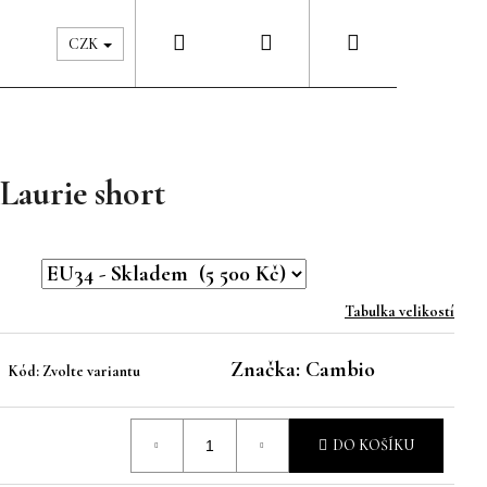
Hledat
Přihlášení
Nákupní
Péče & Šatník
Kontakty
CZK
košík
Laurie short
Tabulka velikostí
Značka:
Cambio
Kód:
Zvolte variantu
DO KOŠÍKU