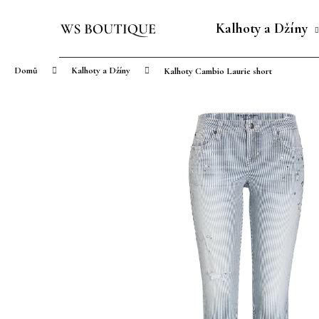
K
Přejít
o
na
Kalhoty a Džíny
Zpět
Zpět
š
obsah
do
do
í
Domů
Kalhoty a Džíny
Kalhoty Cambio Laurie short
obchodu
obchodu
k