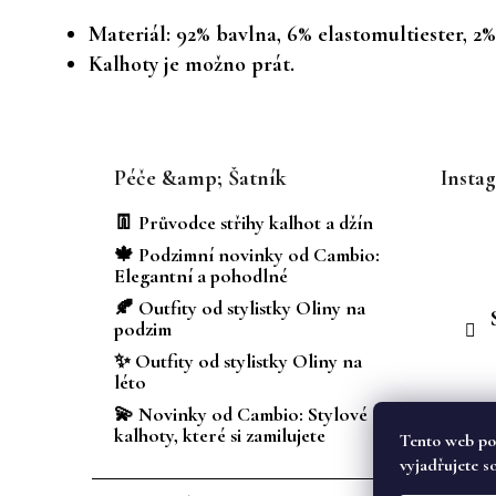
Materiál: 92% bavlna, 6% elastomultiester, 2%
Kalhoty je možno prát.
Z
á
Péče &amp; Šatník
Insta
p
a
👖 Průvodce střihy kalhot a džín
t
🍁 Podzimní novinky od Cambio:
í
Elegantní a pohodlné
🍂 Outfity od stylistky Oliny na
podzim
✨ Outfity od stylistky Oliny na
léto
💫 Novinky od Cambio: Stylové
kalhoty, které si zamilujete
Tento web po
vyjadřujete s