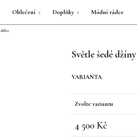
Oblečení
Doplňky
Módní rádce
 délce
Co potřebujete najít?
Světle šedé džín
HLEDAT
VARIANTA
Doporučujeme
Zvolte variantu
4 500 Kč
Měrná