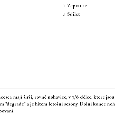
cena:
Zeptat se
Sdílet
sca mají širší, rovné nohavice, v 7/8 délce, které jso
m "degradé" a je hitem letošní sezóny. Dolní konce no
pování.