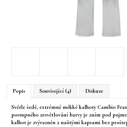
Popis
Související (4)
Diskuze
Světle šedé, extrémně měkké kalhoty Cambio France
postupného zesvětlování barvy je zním pod pojme
kalhot je zvýrazněn 2 našitými kapsami bez prošte