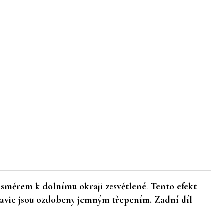
u směrem k dolnímu okraji zesvětlené. Tento efekt
havic jsou ozdobeny jemným třepením. Zadní díl