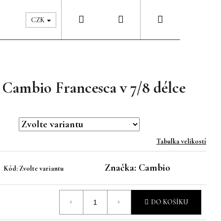
Hledat
Přihlášení
Nákupní
Péče & Šatník
Kontakty
CZK
košík
y Cambio Francesca v 7/8 délce
Tabulka velikostí
Značka:
Cambio
Kód:
Zvolte variantu
DO KOŠÍKU