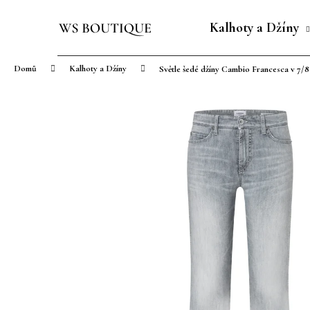
K
Přejít
o
na
Kalhoty a Džíny
Zpět
Zpět
š
obsah
do
do
í
Domů
Kalhoty a Džíny
Světle šedé džíny Cambio Francesca v 7/8
obchodu
obchodu
k