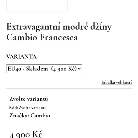
a
j
í
Extravagantní modré džíny
t
Cambio Francesca
?
VARIANTA
HLEDAT
Tabulka velikostí
Zvolte variantu
D
Kód:
Zvolte variantu
o
Značka:
Cambio
p
o
r
4 900 Kč
u