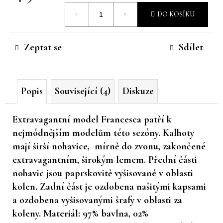
Měrná
č
DO KOŠÍKU
u
cena:
j
e
Zeptat se
Sdílet
m
e
Popis
Související (4)
Diskuze
Extravagantní model Francesca patří k
nejmódnějším modelům této sezóny. Kalhoty
mají širší nohavice, mírně do zvonu, zakončené
extravagantním, širokým lemem. Přední části
nohavic jsou paprskovitě vyšisované v oblasti
kolen. Zadní část je ozdobena našitými kapsami
a ozdobena vyšisovanými šrafy v oblasti za
koleny. Materiál: 97% bavlna, 02%