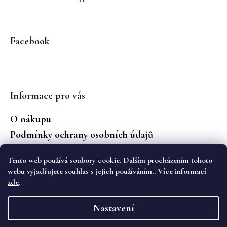
Facebook
Informace pro vás
O nákupu
Podmínky ochrany osobních údajů
Jaké značky prodáváme?
Tento web používá soubory cookie. Dalším procházením tohoto
Vrácení zboží
webu vyjadřujete souhlas s jejich používáním.. Více informací
zde
.
Vytvořil Shoptet
Nastavení
Copyright 2026
WS Boutique
. Všechna práva